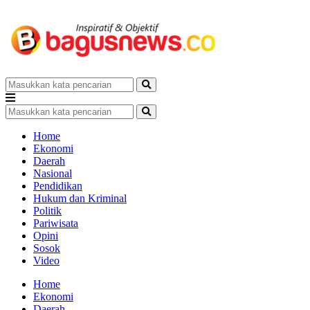
Home
Ekonomi
Daerah
Nasional
Pendidikan
Hukum dan Kriminal
Politik
Pariwisata
Opini
Sosok
Video
Home
Ekonomi
Daerah