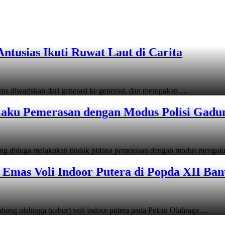
tusias Ikuti Ruwat Laut di Carita
s diwariskan dari generasi ke generasi, dan merupakan…
laku Pemerasan dengan Modus Polisi Gadu
ang diduga melakukan tindak pidana pemerasan dengan modus menga
Emas Voli Indoor Putera di Popda XII Ban
ang olahraga (cabor) voli indoor putera pada Pekan Olahraga…