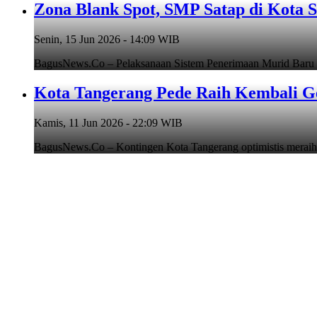
Zona Blank Spot, SMP Satap di Kota 
Senin, 15 Jun 2026 - 14:09 WIB
BagusNews.Co – Pelaksanaan Sistem Penerimaan Murid Baru
Kota Tangerang Pede Raih Kembali G
Kamis, 11 Jun 2026 - 22:09 WIB
BagusNews.Co – Kontingen Kota Tangerang optimistis meraih