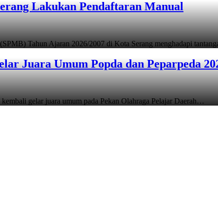
Serang Lakukan Pendaftaran Manual
 (SPMB) Tahun Ajaran 2026/2007 di Kota Serang menghadapi tantan
elar Juara Umum Popda dan Peparpeda 20
 kembali gelar juara umum pada Pekan Olahraga Pelajar Daerah…