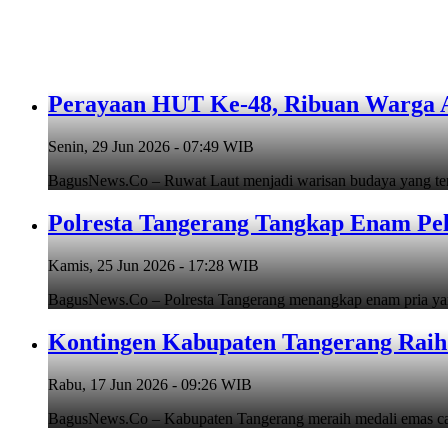
Perayaan HUT Ke-48, Ribuan Warga An
Senin, 29 Jun 2026 - 07:49 WIB
BagusNews.Co – Ruwat Laut menjadi warisan budaya yang teru
Polresta Tangerang Tangkap Enam Pe
Kamis, 25 Jun 2026 - 17:28 WIB
BagusNews.Co – Polresta Tangerang menangkap enam pria y
Kontingen Kabupaten Tangerang Raih 
Rabu, 17 Jun 2026 - 09:26 WIB
BagusNews.Co – Kabupaten Tangerang meraih medali emas cab