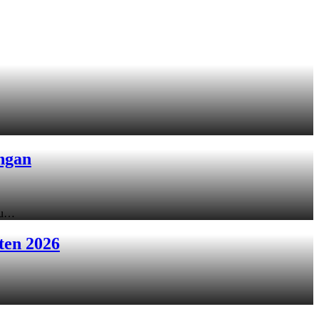
ngan
ku…
ten 2026