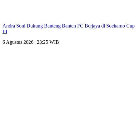
Andra Soni Dukung Banteng Banten FC Berjaya di Soekarno Cup
III
6 Agustus 2026 | 23:25 WIB