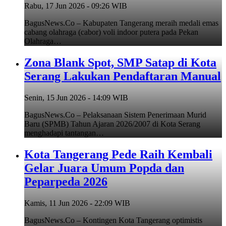
Rabu, 17 Jun 2026 - 09:26 WIB
BagusNews.Co – Kabupaten Tangerang meraih medali emas
cabang olahraga (cabor) voli indoor putera pada Pekan
Olahraga…
Zona Blank Spot, SMP Satap di Kota
Serang Lakukan Pendaftaran Manual
Senin, 15 Jun 2026 - 14:09 WIB
BagusNews.Co – Pelaksanaan Sistem Penerimaan Murid
Baru (SPMB) Tahun Ajaran 2026/2007 di Kota Serang
menghadapi tantangan…
Kota Tangerang Pede Raih Kembali
Gelar Juara Umum Popda dan
Peparpeda 2026
Kamis, 11 Jun 2026 - 22:09 WIB
BagusNews.Co – Kontingen Kota Tangerang optimistis