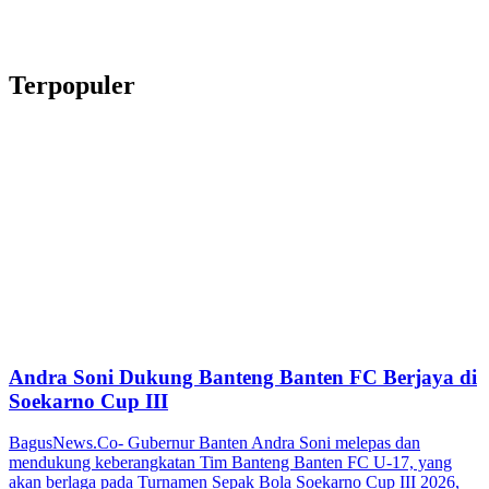
Terpopuler
Andra Soni Dukung Banteng Banten FC Berjaya di
Soekarno Cup III
BagusNews.Co- Gubernur Banten Andra Soni melepas dan
mendukung keberangkatan Tim Banteng Banten FC U-17, yang
akan berlaga pada Turnamen Sepak Bola Soekarno Cup III 2026,