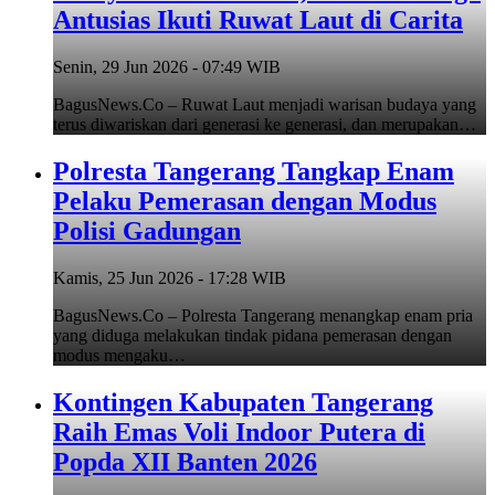
Antusias Ikuti Ruwat Laut di Carita
Senin, 29 Jun 2026 - 07:49 WIB
BagusNews.Co – Ruwat Laut menjadi warisan budaya yang
terus diwariskan dari generasi ke generasi, dan merupakan…
Polresta Tangerang Tangkap Enam
Pelaku Pemerasan dengan Modus
Polisi Gadungan
Kamis, 25 Jun 2026 - 17:28 WIB
BagusNews.Co – Polresta Tangerang menangkap enam pria
yang diduga melakukan tindak pidana pemerasan dengan
modus mengaku…
Kontingen Kabupaten Tangerang
Raih Emas Voli Indoor Putera di
Popda XII Banten 2026