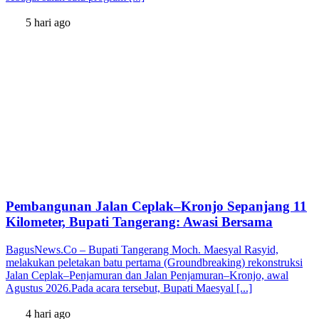
5 hari ago
Pembangunan Jalan Ceplak–Kronjo Sepanjang 11
Kilometer, Bupati Tangerang: Awasi Bersama
BagusNews.Co – Bupati Tangerang Moch. Maesyal Rasyid,
melakukan peletakan batu pertama (Groundbreaking) rekonstruksi
Jalan Ceplak–Penjamuran dan Jalan Penjamuran–Kronjo, awal
Agustus 2026.Pada acara tersebut, Bupati Maesyal [...]
4 hari ago