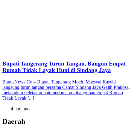
Bupati Tangerang Turun Tangan, Bangun Empat
Rumah Tidak Layak Huni di Sindang Jaya
BagusNews.Co – Bupati Tangerang Moch. Maesyal Rasyid
langsung turun tangan bersama Camat Sindang Jaya Galih Prakosa,
melakukan peletakan batu pertama pembangunan empat Rumah
Tidak Layak [...]
4 hari ago
Daerah