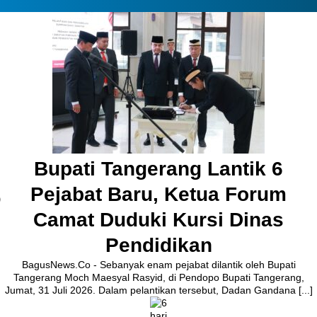
Pembangunan Jalan Ceplak–
Kronjo Sepanjang 11 Kilometer,
Bupati Tangerang: Awasi
Bersama
BagusNews.Co – Bupati Tangerang Moch. Maesyal Rasyid,
melakukan peletakan batu pertama (Groundbreaking) rekonstruksi
Jalan Ceplak–Penjamuran dan Jalan Penjamuran–Kronjo, awal
Agustus 2026.Pada acara tersebut, Bupati Maesyal [...]
1 hari ago