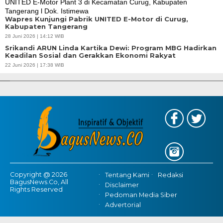
Wapres Kunjungi Pabrik UNITED E-Motor di Curug,
Kabupaten Tangerang
28 Juni 2026 | 14:12 WIB
Srikandi ARUN Linda Kartika Dewi: Program MBG Hadirkan
Keadilan Sosial dan Gerakkan Ekonomi Rakyat
APBD Tahun 2025 Anggarkan Rp200 Miliar | Program Makan Bergizi
22 Juni 2026 | 17:38 WIB
Gratis Provinsi Banten
Copyright @ 2026
Tentang Kami
Redaksi
BagusNews.Co, All
Disclaimer
Rights Reserved
Pedoman Media Siber
Advertorial