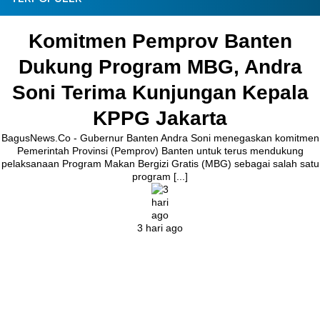
n Pemprov Banten
Pembangu
rogram MBG, Andra
Kronjo Sep
ma Kunjungan Kepala
Bupati
PPG Jakarta
ur Banten Andra Soni menegaskan komitmen
BagusNews.Co – B
 (Pemprov) Banten untuk terus mendukung
melakukan peletakan 
kan Bergizi Gratis (MBG) sebagai salah satu
Jalan Ceplak–Penja
program [...]
Agustus 2026.Pad
3 hari ago