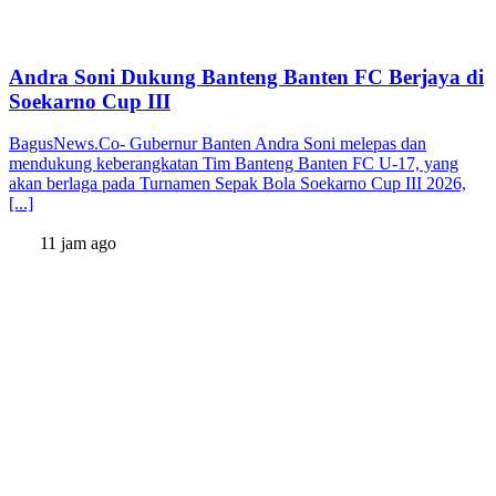
Andra Soni Dukung Banteng Banten FC Berjaya di
Soekarno Cup III
BagusNews.Co- Gubernur Banten Andra Soni melepas dan
mendukung keberangkatan Tim Banteng Banten FC U-17, yang
akan berlaga pada Turnamen Sepak Bola Soekarno Cup III 2026,
[...]
11 jam ago