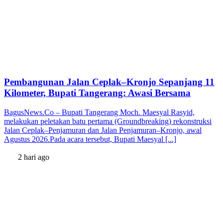
Pembangunan Jalan Ceplak–Kronjo Sepanjang 11
Kilometer, Bupati Tangerang: Awasi Bersama
BagusNews.Co – Bupati Tangerang Moch. Maesyal Rasyid,
melakukan peletakan batu pertama (Groundbreaking) rekonstruksi
Jalan Ceplak–Penjamuran dan Jalan Penjamuran–Kronjo, awal
Agustus 2026.Pada acara tersebut, Bupati Maesyal [...]
2 hari ago