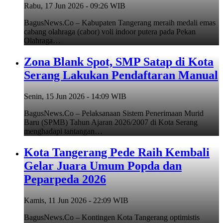
Rabu, 17 Jun 2026 - 09:26 WIB
BagusNews.Co – Kabupaten Tangerang meraih medali emas
cabang olahraga (cabor) voli indoor putera pada Pekan
Olahraga…
Zona Blank Spot, SMP Satap di Kota
Serang Lakukan Pendaftaran Manual
Senin, 15 Jun 2026 - 14:09 WIB
BagusNews.Co – Pelaksanaan Sistem Penerimaan Murid
Baru (SPMB) Tahun Ajaran 2026/2007 di Kota Serang
menghadapi tantangan…
Kota Tangerang Pede Raih Kembali
Gelar Juara Umum Popda dan
Peparpeda 2026
Kamis, 11 Jun 2026 - 22:09 WIB
BagusNews.Co – Kontingen Kota Tangerang optimistis