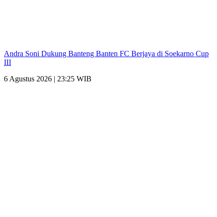
Andra Soni Dukung Banteng Banten FC Berjaya di Soekarno Cup
III
6 Agustus 2026 | 23:25 WIB