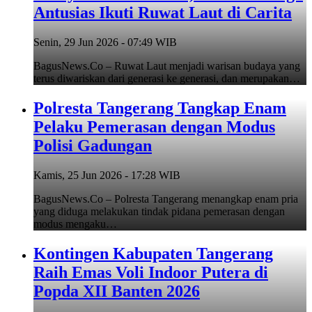
Antusias Ikuti Ruwat Laut di Carita
Senin, 29 Jun 2026 - 07:49 WIB
BagusNews.Co – Ruwat Laut menjadi warisan budaya yang
terus diwariskan dari generasi ke generasi, dan merupakan…
Polresta Tangerang Tangkap Enam
Pelaku Pemerasan dengan Modus
Polisi Gadungan
Kamis, 25 Jun 2026 - 17:28 WIB
BagusNews.Co – Polresta Tangerang menangkap enam pria
yang diduga melakukan tindak pidana pemerasan dengan
modus mengaku…
Kontingen Kabupaten Tangerang
Raih Emas Voli Indoor Putera di
Popda XII Banten 2026