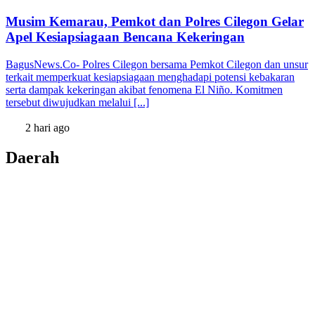
Musim Kemarau, Pemkot dan Polres Cilegon Gelar
Apel Kesiapsiagaan Bencana Kekeringan
BagusNews.Co- Polres Cilegon bersama Pemkot Cilegon dan unsur
terkait memperkuat kesiapsiagaan menghadapi potensi kebakaran
serta dampak kekeringan akibat fenomena El Niño. Komitmen
tersebut diwujudkan melalui [...]
2 hari ago
Daerah