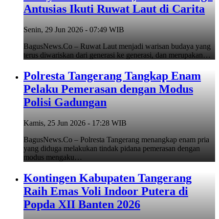
Antusias Ikuti Ruwat Laut di Carita
Senin, 29 Jun 2026 - 07:49 WIB
BagusNews.Co – Ruwat Laut menjadi warisan budaya yang
terus diwariskan dari generasi ke generasi, dan merupakan…
Polresta Tangerang Tangkap Enam
Pelaku Pemerasan dengan Modus
Polisi Gadungan
Kamis, 25 Jun 2026 - 17:28 WIB
BagusNews.Co – Polresta Tangerang menangkap enam pria
yang diduga melakukan tindak pidana pemerasan dengan
modus mengaku…
Kontingen Kabupaten Tangerang
Raih Emas Voli Indoor Putera di
Popda XII Banten 2026