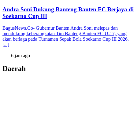
Andra Soni Dukung Banteng Banten FC Berjaya di
Soekarno Cup III
BagusNews.Co- Gubernur Banten Andra Soni melepas dan
mendukung keberangkatan Tim Banteng Banten FC U-17, yang
akan berlaga pada Turnamen Sepak Bola Soekarno Cup III 2026,
[...]
6 jam ago
Daerah