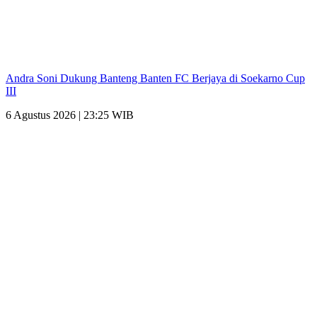
Andra Soni Dukung Banteng Banten FC Berjaya di Soekarno Cup
III
6 Agustus 2026 | 23:25 WIB