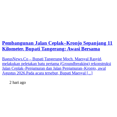
Pembangunan Jalan Ceplak–Kronjo Sepanjang 11
Kilometer, Bupati Tangerang: Awasi Bersama
BagusNews.Co – Bupati Tangerang Moch. Maesyal Rasyid,
melakukan peletakan batu pertama (Groundbreaking) rekonstruksi
Jalan Ceplak–Penjamuran dan Jalan Penjamuran–Kronjo, awal
Agustus 2026.Pada acara tersebut, Bupati Maesyal [...]
2 hari ago