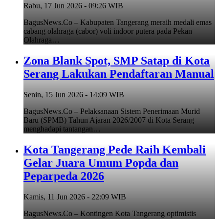
Rabu, 17 Jun 2026 - 09:26 WIB
BagusNews.Co – Kabupaten Tangerang meraih medali emas
cabang olahraga (cabor) voli indoor putera pada Pekan
Olahraga…
Zona Blank Spot, SMP Satap di Kota
Serang Lakukan Pendaftaran Manual
Senin, 15 Jun 2026 - 14:09 WIB
BagusNews.Co – Pelaksanaan Sistem Penerimaan Murid
Baru (SPMB) Tahun Ajaran 2026/2007 di Kota Serang
menghadapi tantangan…
Kota Tangerang Pede Raih Kembali
Gelar Juara Umum Popda dan
Peparpeda 2026
Kamis, 11 Jun 2026 - 22:09 WIB
BagusNews.Co – Kontingen Kota Tangerang optimistis