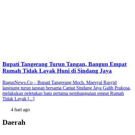
Bupati Tangerang Turun Tangan, Bangun Empat
Rumah Tidak Layak Huni di Sindang Jaya
BagusNews.Co – Bupati Tangerang Moch. Maesyal Rasyid
langsung turun tangan bersama Camat Sindang Jaya Galih Prakosa,
melakukan peletakan batu pertama pembangunan empat Rumah
Tidak Layak [...]
4 hari ago
Daerah