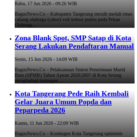
Rabu, 17 Jun 2026 - 09:26 WIB
BagusNews.Co – Kabupaten Tangerang meraih medali emas
cabang olahraga (cabor) voli indoor putera pada Pekan
Olahraga…
Zona Blank Spot, SMP Satap di Kota
Serang Lakukan Pendaftaran Manual
Senin, 15 Jun 2026 - 14:09 WIB
BagusNews.Co – Pelaksanaan Sistem Penerimaan Murid
Baru (SPMB) Tahun Ajaran 2026/2007 di Kota Serang
menghadapi tantangan…
Kota Tangerang Pede Raih Kembali
Gelar Juara Umum Popda dan
Peparpeda 2026
Kamis, 11 Jun 2026 - 22:09 WIB
BagusNews.Co – Kontingen Kota Tangerang optimistis