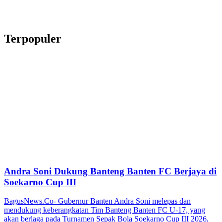
Terpopuler
Andra Soni Dukung Banteng Banten FC Berjaya di
Soekarno Cup III
BagusNews.Co- Gubernur Banten Andra Soni melepas dan
mendukung keberangkatan Tim Banteng Banten FC U-17, yang
akan berlaga pada Turnamen Sepak Bola Soekarno Cup III 2026,