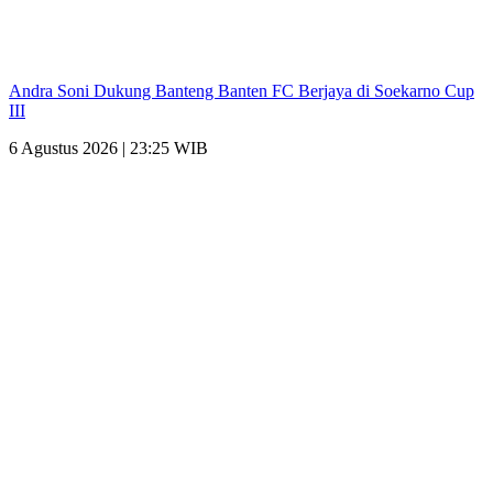
Andra Soni Dukung Banteng Banten FC Berjaya di Soekarno Cup
III
6 Agustus 2026 | 23:25 WIB