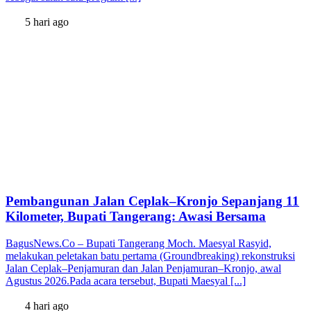
5 hari ago
Pembangunan Jalan Ceplak–Kronjo Sepanjang 11
Kilometer, Bupati Tangerang: Awasi Bersama
BagusNews.Co – Bupati Tangerang Moch. Maesyal Rasyid,
melakukan peletakan batu pertama (Groundbreaking) rekonstruksi
Jalan Ceplak–Penjamuran dan Jalan Penjamuran–Kronjo, awal
Agustus 2026.Pada acara tersebut, Bupati Maesyal [...]
4 hari ago