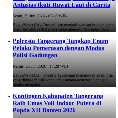
Antusias Ikuti Ruwat Laut di Carita
Senin, 29 Jun 2026 - 07:49 WIB
BagusNews.Co – Ruwat Laut menjadi warisan budaya yang
terus diwariskan dari generasi ke generasi, dan merupakan…
Polresta Tangerang Tangkap Enam
Pelaku Pemerasan dengan Modus
Polisi Gadungan
Kamis, 25 Jun 2026 - 17:28 WIB
BagusNews.Co – Polresta Tangerang menangkap enam pria
yang diduga melakukan tindak pidana pemerasan dengan
modus mengaku…
Kontingen Kabupaten Tangerang
Raih Emas Voli Indoor Putera di
Popda XII Banten 2026