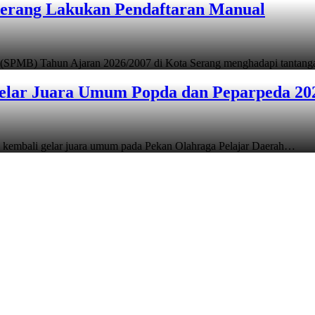
Serang Lakukan Pendaftaran Manual
 (SPMB) Tahun Ajaran 2026/2007 di Kota Serang menghadapi tantan
elar Juara Umum Popda dan Peparpeda 20
 kembali gelar juara umum pada Pekan Olahraga Pelajar Daerah…