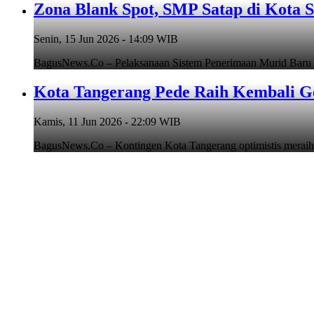
Zona Blank Spot, SMP Satap di Kota 
Senin, 15 Jun 2026 - 14:09 WIB
BagusNews.Co – Pelaksanaan Sistem Penerimaan Murid Baru
Kota Tangerang Pede Raih Kembali G
Kamis, 11 Jun 2026 - 22:09 WIB
BagusNews.Co – Kontingen Kota Tangerang optimistis meraih