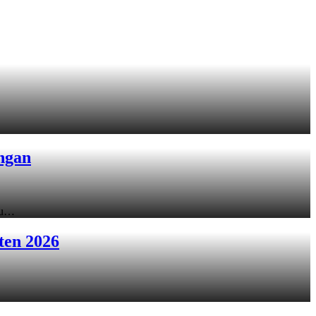
ngan
ku…
ten 2026