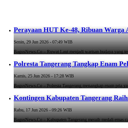
Perayaan HUT Ke-48, Ribuan Warga An
Senin, 29 Jun 2026 - 07:49 WIB
BagusNews.Co – Ruwat Laut menjadi warisan budaya yang teru
Polresta Tangerang Tangkap Enam Pe
Kamis, 25 Jun 2026 - 17:28 WIB
BagusNews.Co – Polresta Tangerang menangkap enam pria y
Kontingen Kabupaten Tangerang Raih 
Rabu, 17 Jun 2026 - 09:26 WIB
BagusNews.Co – Kabupaten Tangerang meraih medali emas cab