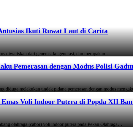
tusias Ikuti Ruwat Laut di Carita
s diwariskan dari generasi ke generasi, dan merupakan…
laku Pemerasan dengan Modus Polisi Gadu
ang diduga melakukan tindak pidana pemerasan dengan modus menga
Emas Voli Indoor Putera di Popda XII Ban
ang olahraga (cabor) voli indoor putera pada Pekan Olahraga…