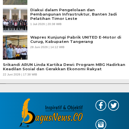
Diakui dalam Pengelolaan dan
Pembangunan Infrastruktur, Banten Jadi
Pelatihan Timor Leste
1 Juli 2026 | 20:38 WIB
Wapres Kunjungi Pabrik UNITED E-Motor di
Curug, Kabupaten Tangerang
28 Juni 2026 | 14:12 WIB
Srikandi ARUN Linda Kartika Dewi: Program MBG Hadirkan
Keadilan Sosial dan Gerakkan Ekonomi Rakyat
APBD Tahun 2025 Anggarkan Rp200 Miliar | Program Makan Bergizi
22 Juni 2026 | 17:38 WIB
Gratis Provinsi Banten