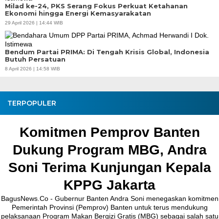
Milad ke-24, PKS Serang Fokus Perkuat Ketahanan
Ekonomi hingga Energi Kemasyarakatan
29 April 2026 | 14:44 WIB
Bendum Partai PRIMA: Di Tengah Krisis Global, Indonesia
Butuh Persatuan
8 April 2026 | 14:58 WIB
TERPOPULER
itmen Pemprov Banten
Pemb
ng Program MBG, Andra
Kronjo
Terima Kunjungan Kepala
Bu
KPPG Jakarta
- Gubernur Banten Andra Soni menegaskan komitmen
BagusNew
 Provinsi (Pemprov) Banten untuk terus mendukung
melakukan pe
ogram Makan Bergizi Gratis (MBG) sebagai salah satu
Jalan Cepl