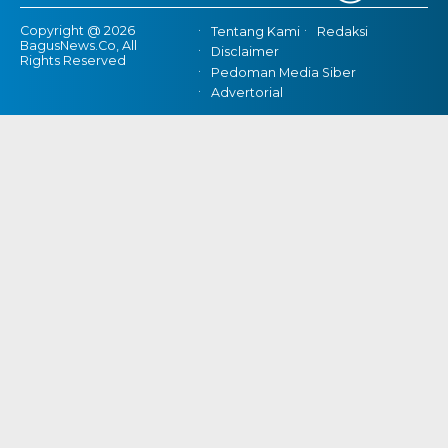
Copyright @ 2026
Tentang Kami
Redaksi
BagusNews.Co, All
Disclaimer
Rights Reserved
Pedoman Media Siber
Advertorial