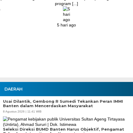
program [...]
Agustus
5 hari ago
DAERAH
Usai Dilantik, Gembong R Sumedi Tekankan Peran IMMI
Banten dalam Mencerdaskan Masyarakat
8 Agustus 2026 | 11:41 WIB
Seleksi Direksi BUMD Banten Harus Objektif, Pengamat