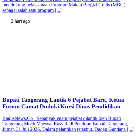
mendukung pelaksanaan Program Makan Bergizi Gratis (MBG)
sebagai salah satu program [...]
2 hari ago
Bupati Tangerang Lantik 6 Pejabat Baru, Ketua
Forum Camat Duduki Kursi Dinas Pendidikan
BagusNews.Co - Sebanyak enam pejabat dilantik oleh Bupati
Tangerang Moch Maesyal Rasyid, di Pendopo Bupati Tangerang,
Jumat, 31 Juli 2026. Dalam pelantikan tersebut, Dadan Gandana [...]