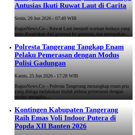
Antusias Ikuti Ruwat Laut di Carita
Senin, 29 Jun 2026 - 07:49 WIB
BagusNews.Co – Ruwat Laut menjadi warisan budaya yang
terus diwariskan dari generasi ke generasi, dan merupakan…
Polresta Tangerang Tangkap Enam
Pelaku Pemerasan dengan Modus
Polisi Gadungan
Kamis, 25 Jun 2026 - 17:28 WIB
BagusNews.Co – Polresta Tangerang menangkap enam pria
yang diduga melakukan tindak pidana pemerasan dengan
modus mengaku…
Kontingen Kabupaten Tangerang
Raih Emas Voli Indoor Putera di
Popda XII Banten 2026