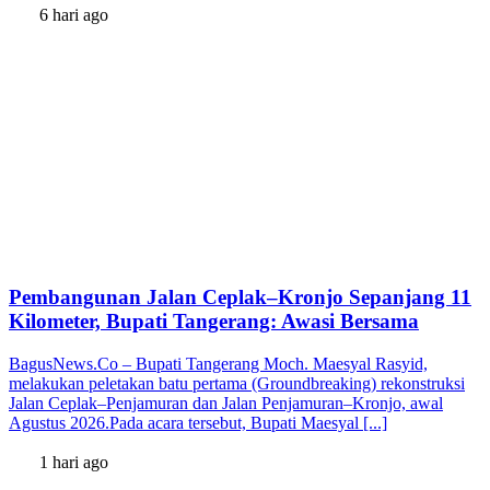
6 hari ago
Pembangunan Jalan Ceplak–Kronjo Sepanjang 11
Kilometer, Bupati Tangerang: Awasi Bersama
BagusNews.Co – Bupati Tangerang Moch. Maesyal Rasyid,
melakukan peletakan batu pertama (Groundbreaking) rekonstruksi
Jalan Ceplak–Penjamuran dan Jalan Penjamuran–Kronjo, awal
Agustus 2026.Pada acara tersebut, Bupati Maesyal [...]
1 hari ago