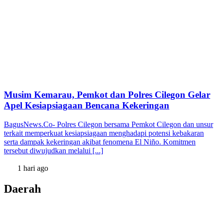
Musim Kemarau, Pemkot dan Polres Cilegon Gelar
Apel Kesiapsiagaan Bencana Kekeringan
BagusNews.Co- Polres Cilegon bersama Pemkot Cilegon dan unsur
terkait memperkuat kesiapsiagaan menghadapi potensi kebakaran
serta dampak kekeringan akibat fenomena El Niño. Komitmen
tersebut diwujudkan melalui [...]
1 hari ago
Daerah