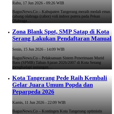
Rabu, 17 Jun 2026 - 09:26 WIB
BagusNews.Co – Kabupaten Tangerang meraih medali emas
cabang olahraga (cabor) voli indoor putera pada Pekan
Olahraga…
Zona Blank Spot, SMP Satap di Kota
Serang Lakukan Pendaftaran Manual
Senin, 15 Jun 2026 - 14:09 WIB
BagusNews.Co – Pelaksanaan Sistem Penerimaan Murid
Baru (SPMB) Tahun Ajaran 2026/2007 di Kota Serang
menghadapi tantangan…
Kota Tangerang Pede Raih Kembali
Gelar Juara Umum Popda dan
Peparpeda 2026
Kamis, 11 Jun 2026 - 22:09 WIB
BagusNews.Co – Kontingen Kota Tangerang optimistis