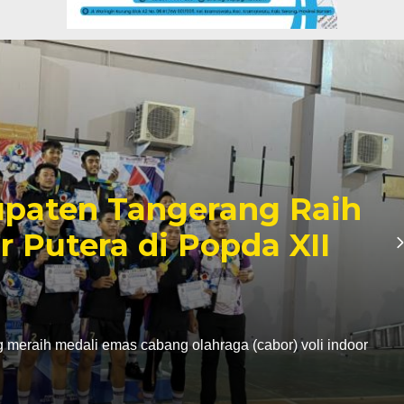
paten Tangerang Raih
r Putera di Popda XII
eraih medali emas cabang olahraga (cabor) voli indoor