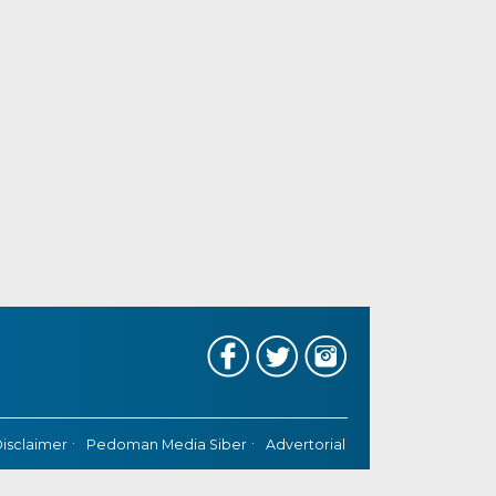
isclaimer
Pedoman Media Siber
Advertorial