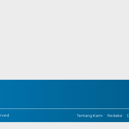
erved
Tentang Kami
Redaksi
D