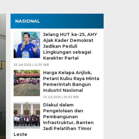
NASIONAL
Jelang HUT ke-25, AHY
Ajak Kader Demokrat
Jadikan Peduli
Lingkungan sebagai
Karakter Partai
28 Juli 2026 | 11:55 WIB
Harga Kelapa Anjlok,
Petani Kubu Raya Minta
Zona Blank Spot, SMP
Pemerintah Bangun
Industri Nasional
Serang Lakukan Pend
15 Juli 2026 | 20:43 WIB
Diakui dalam
Senin, 15 Jun 2026 - 14:09 WIB
Pengelolaan dan
Pembangunan
BagusNews.Co – Pelaksanaan Sistem Penerimaan M
Infrastruktur, Banten
di Kota Serang menghadapi tantangan…
Jadi Pelatihan Timor
Leste