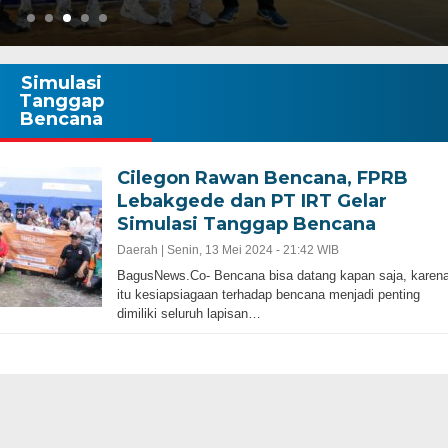
Simulasi
Tanggap
Bencana
Cilegon Rawan Bencana, FPRB
Lebakgede dan PT IRT Gelar
Gubernur Baru, Banten Harus Lebih Maj
Simulasi Tanggap Bencana
bernur Progresif dan
Perencanaan Pembangunan Infrastruku
Adalah Kunci
Daerah |
Senin, 13 Mei 2024 - 21:42 WIB
BagusNews.Co- Bencana bisa datang kapan saja, karen
itu kesiapsiagaan terhadap bencana menjadi penting
dimiliki seluruh lapisan…