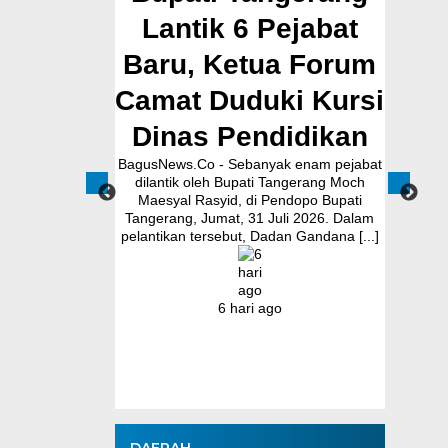
 Pejabat
Jalan Ceplak–
tua Forum
Kronjo Sepanjang
uki Kursi
11 Kilometer, Bupati
ndidikan
Tangerang: Awasi
da
anyak enam pejabat
Bersama
ati Tangerang Moch
di Pendopo Bupati
BagusNews.Co – Bupati Tangerang Moch.
Bag
31 Juli 2026. Dalam
Maesyal Rasyid, melakukan peletakan
Posya
 Dadan Gandana [...]
batu pertama (Groundbreaking)
Soni 
rekonstruksi Jalan Ceplak–Penjamuran
Posy
dan Jalan Penjamuran–Kronjo, awal
mem
Agustus 2026.Pada acara tersebut, Bupati
ma
i ago
Maesyal [...]
1 hari ago
DAERAH