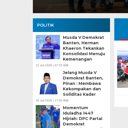
POLITIK
Musda V Demokrat
Banten, Herman
Khaeron Tekankan
Konsolidasi Menuju
Kemenangan
Banten Butuh Gu
31 Juli 2026 | 07:25 WIB
Teknokratif
Jelang Musda V
Demokrat Banten,
Pinan : Membawa
Kekompakan dan
Soliditas Kader
30 Juli 2026 | 17:00 WIB
Momentum
Iduladha 1447
Hijriah: DPC Partai
Demokrat