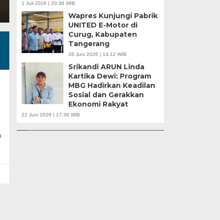
1 Juli 2026 | 20:38 WIB
Wapres Kunjungi Pabrik
UNITED E-Motor di
Curug, Kabupaten
Tangerang
28 Juni 2026 | 14:12 WIB
Srikandi ARUN Linda
Kartika Dewi: Program
MBG Hadirkan Keadilan
Sosial dan Gerakkan
u |
Ekonomi Rakyat
r
APBD Tahun 2025 Anggarkan Rp200 Miliar |
Banten Butuh Gu
22 Juni 2026 | 17:38 WIB
Program Makan Bergizi Gratis Provinsi Banten
Teknokratif
a