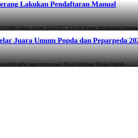
Serang Lakukan Pendaftaran Manual
 (SPMB) Tahun Ajaran 2026/2007 di Kota Serang menghadapi tantan
elar Juara Umum Popda dan Peparpeda 20
 kembali gelar juara umum pada Pekan Olahraga Pelajar Daerah…