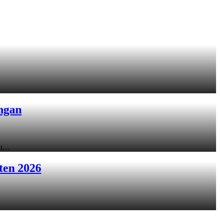
ngan
ku…
ten 2026