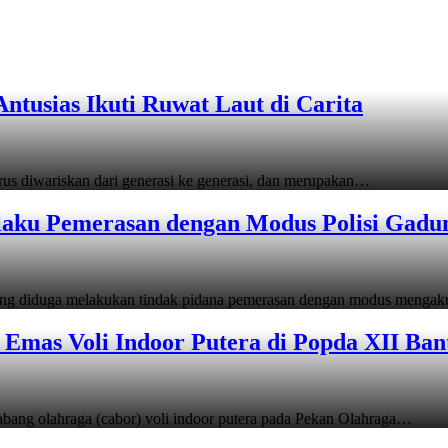
tusias Ikuti Ruwat Laut di Carita
s diwariskan dari generasi ke generasi, dan merupakan…
laku Pemerasan dengan Modus Polisi Gadu
ang diduga melakukan tindak pidana pemerasan dengan modus menga
Emas Voli Indoor Putera di Popda XII Ban
ang olahraga (cabor) voli indoor putera pada Pekan Olahraga…