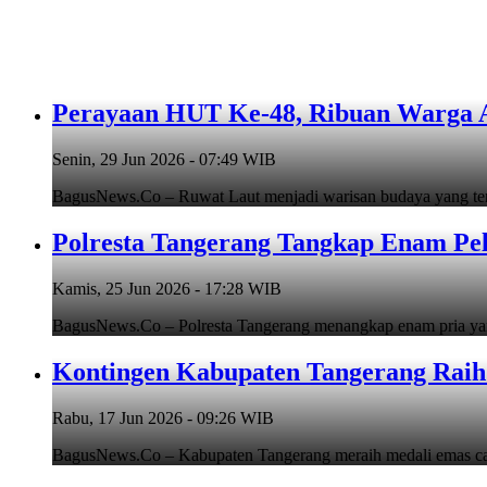
Perayaan HUT Ke-48, Ribuan Warga An
Senin, 29 Jun 2026 - 07:49 WIB
BagusNews.Co – Ruwat Laut menjadi warisan budaya yang teru
Polresta Tangerang Tangkap Enam Pe
Kamis, 25 Jun 2026 - 17:28 WIB
BagusNews.Co – Polresta Tangerang menangkap enam pria y
Kontingen Kabupaten Tangerang Raih 
Rabu, 17 Jun 2026 - 09:26 WIB
BagusNews.Co – Kabupaten Tangerang meraih medali emas cab