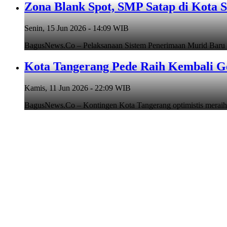
Zona Blank Spot, SMP Satap di Kota 
Senin, 15 Jun 2026 - 14:09 WIB
BagusNews.Co – Pelaksanaan Sistem Penerimaan Murid Baru
Kota Tangerang Pede Raih Kembali G
Kamis, 11 Jun 2026 - 22:09 WIB
BagusNews.Co – Kontingen Kota Tangerang optimistis meraih