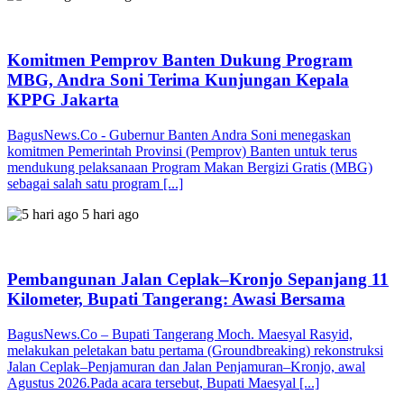
Komitmen Pemprov Banten Dukung Program
MBG, Andra Soni Terima Kunjungan Kepala
KPPG Jakarta
BagusNews.Co - Gubernur Banten Andra Soni menegaskan
komitmen Pemerintah Provinsi (Pemprov) Banten untuk terus
mendukung pelaksanaan Program Makan Bergizi Gratis (MBG)
sebagai salah satu program [...]
5 hari ago
Pembangunan Jalan Ceplak–Kronjo Sepanjang 11
Kilometer, Bupati Tangerang: Awasi Bersama
BagusNews.Co – Bupati Tangerang Moch. Maesyal Rasyid,
melakukan peletakan batu pertama (Groundbreaking) rekonstruksi
Jalan Ceplak–Penjamuran dan Jalan Penjamuran–Kronjo, awal
Agustus 2026.Pada acara tersebut, Bupati Maesyal [...]