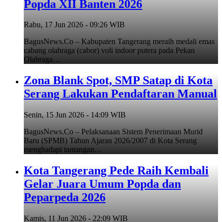
Popda XII Banten 2026
Rabu, 17 Jun 2026 - 09:26 WIB
BagusNews.Co – Kabupaten Tangerang meraih medali emas
cabang olahraga (cabor) voli indoor putera pada Pekan
Olahraga…
Zona Blank Spot, SMP Satap di Kota
Serang Lakukan Pendaftaran Manual
Senin, 15 Jun 2026 - 14:09 WIB
BagusNews.Co – Pelaksanaan Sistem Penerimaan Murid
Baru (SPMB) Tahun Ajaran 2026/2007 di Kota Serang
menghadapi tantangan…
Kota Tangerang Pede Raih Kembali
Gelar Juara Umum Popda dan
Peparpeda 2026
Kamis, 11 Jun 2026 - 22:09 WIB