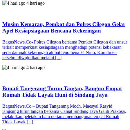
4 hari ago
Musim Kemarau, Pemkot dan Polres Cilegon Gelar
Apel Kesiapsiagaan Bencana Kekeringan
BagusNews.Co- Polres Cilegon bersama Pemkot Cilegon dan unsur
terkait memperkuat kesiapsiagaan menghadapi potensi kebakaran
serta dampak kekeringan akibat fenomena El Niño. Komitmen
tersebut diwujudkan melalui [...]
4 hari ago
Bupati Tangerang Turun Tangan, Bangun Empat
Rumah Tidak Layak Huni di Sindang Jaya
BagusNews.Co – Bupati Tangerang Moch. Maesyal Rasyid
langsung turun tangan bersama Camat Sindang Jaya Galih Prakosa,
melakukan peletakan batu pertama pembangunan empat Rumah
Tidak Layak [...]