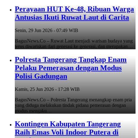
Perayaan HUT Ke-48, Ribuan Warga
Antusias Ikuti Ruwat Laut di Carita
Senin, 29 Jun 2026 - 07:49 WIB
BagusNews.Co – Ruwat Laut menjadi warisan budaya yang
terus diwariskan dari generasi ke generasi, dan merupakan…
Polresta Tangerang Tangkap Enam
Pelaku Pemerasan dengan Modus
Polisi Gadungan
Kamis, 25 Jun 2026 - 17:28 WIB
BagusNews.Co – Polresta Tangerang menangkap enam pria
yang diduga melakukan tindak pidana pemerasan dengan
modus mengaku…
Kontingen Kabupaten Tangerang
Raih Emas Voli Indoor Putera di