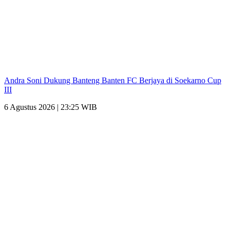
Andra Soni Dukung Banteng Banten FC Berjaya di Soekarno Cup
III
6 Agustus 2026 | 23:25 WIB