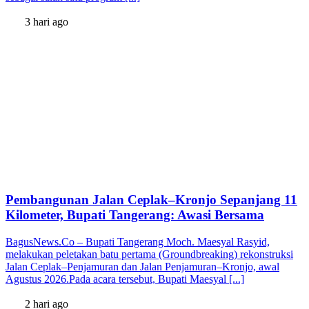
3 hari ago
Pembangunan Jalan Ceplak–Kronjo Sepanjang 11
Kilometer, Bupati Tangerang: Awasi Bersama
BagusNews.Co – Bupati Tangerang Moch. Maesyal Rasyid,
melakukan peletakan batu pertama (Groundbreaking) rekonstruksi
Jalan Ceplak–Penjamuran dan Jalan Penjamuran–Kronjo, awal
Agustus 2026.Pada acara tersebut, Bupati Maesyal [...]
2 hari ago