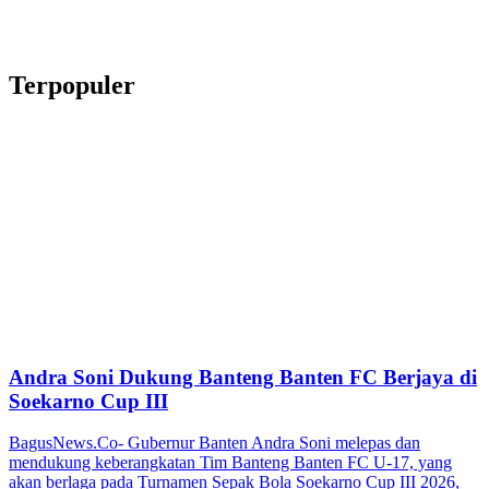
Terpopuler
Andra Soni Dukung Banteng Banten FC Berjaya di
Soekarno Cup III
BagusNews.Co- Gubernur Banten Andra Soni melepas dan
mendukung keberangkatan Tim Banteng Banten FC U-17, yang
akan berlaga pada Turnamen Sepak Bola Soekarno Cup III 2026,