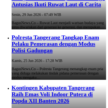
Antusias Ikuti Ruwat Laut di Carita
Senin, 29 Jun 2026 - 07:49 WIB
BagusNews.Co – Ruwat Laut menjadi warisan budaya yang
terus diwariskan dari generasi ke generasi, dan merupakan…
Polresta Tangerang Tangkap Enam
Pelaku Pemerasan dengan Modus
Polisi Gadungan
Kamis, 25 Jun 2026 - 17:28 WIB
BagusNews.Co – Polresta Tangerang menangkap enam pria
yang diduga melakukan tindak pidana pemerasan dengan
modus mengaku…
Kontingen Kabupaten Tangerang
Raih Emas Voli Indoor Putera di
Popda XII Banten 2026