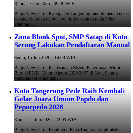
Rabu, 17 Jun 2026 - 09:26 WIB
BagusNews.Co – Kabupaten Tangerang meraih medali emas
cabang olahraga (cabor) voli indoor putera pada Pekan
Olahraga…
Zona Blank Spot, SMP Satap di Kota
Serang Lakukan Pendaftaran Manual
Senin, 15 Jun 2026 - 14:09 WIB
BagusNews.Co – Pelaksanaan Sistem Penerimaan Murid
Baru (SPMB) Tahun Ajaran 2026/2007 di Kota Serang
menghadapi tantangan…
Kota Tangerang Pede Raih Kembali
Gelar Juara Umum Popda dan
Peparpeda 2026
Kamis, 11 Jun 2026 - 22:09 WIB
BagusNews.Co – Kontingen Kota Tangerang optimistis