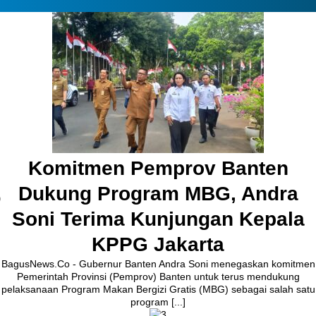
Pembangunan Jalan Ceplak–
Kronjo Sepanjang 11 Kilometer,
Bupati Tangerang: Awasi
Bersama
BagusNews.Co – Bupati Tangerang Moch. Maesyal Rasyid,
melakukan peletakan batu pertama (Groundbreaking) rekonstruksi
Jalan Ceplak–Penjamuran dan Jalan Penjamuran–Kronjo, awal
Agustus 2026.Pada acara tersebut, Bupati Maesyal [...]
2 hari ago