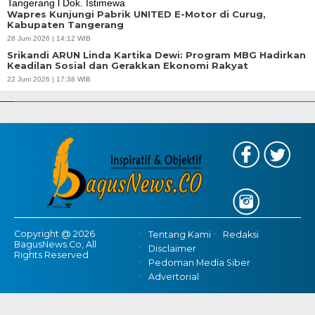
Wapres Kunjungi Pabrik UNITED E-Motor di Curug,
Kabupaten Tangerang
28 Juni 2026 | 14:12 WIB
Srikandi ARUN Linda Kartika Dewi: Program MBG Hadirkan
Keadilan Sosial dan Gerakkan Ekonomi Rakyat
APBD Tahun 2025 Anggarkan Rp200 Miliar | Program Makan Bergizi
22 Juni 2026 | 17:38 WIB
Gratis Provinsi Banten
Copyright @ 2026
Tentang Kami
Redaksi
BagusNews.Co, All
Disclaimer
Rights Reserved
Pedoman Media Siber
Advertorial