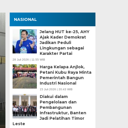
NASIONAL
Jelang HUT ke-25, AHY
Ajak Kader Demokrat
Jadikan Peduli
Lingkungan sebagai
Karakter Partai
28 Juli 2026 | 11:55 WIB
Harga Kelapa Anjlok,
Petani Kubu Raya Minta
Zona Blank Spot, SMP
Pemerintah Bangun
Industri Nasional
Serang Lakukan Pend
15 Juli 2026 | 20:43 WIB
Diakui dalam
Senin, 15 Jun 2026 - 14:09 WIB
Pengelolaan dan
Pembangunan
BagusNews.Co – Pelaksanaan Sistem Penerimaan M
Infrastruktur, Banten
di Kota Serang menghadapi tantangan…
Jadi Pelatihan Timor
Leste