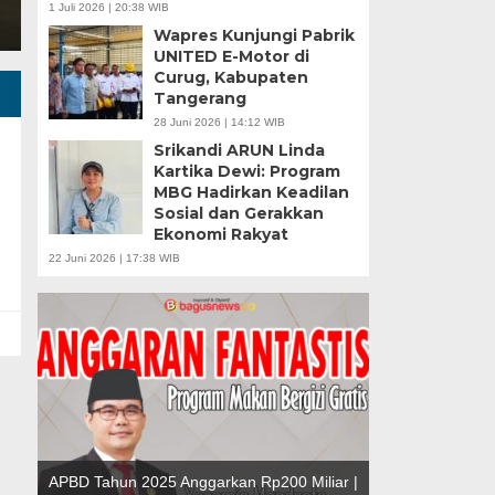
1 Juli 2026 | 20:38 WIB
Wapres Kunjungi Pabrik
UNITED E-Motor di
Curug, Kabupaten
Tangerang
28 Juni 2026 | 14:12 WIB
Srikandi ARUN Linda
Kartika Dewi: Program
MBG Hadirkan Keadilan
Sosial dan Gerakkan
Ekonomi Rakyat
Banten Butuh Gu
22 Juni 2026 | 17:38 WIB
Teknokratif
u |
r
APBD Tahun 2025 Anggarkan Rp200 Miliar |