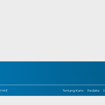
erved
Tentang Kami
Redaksi
D