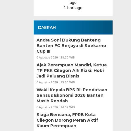
go
DAERAH
Andra Soni Dukung Banteng
Banten FC Berjaya di Soekarno
Cup III
6 Agustus 2026 | 23:25 WIB
Ajak Perempuan Mandiri, Ketua
TP PKK Cilegon Alfi Rizki: Hobi
Jadi Peluang Bisnis
6 Agustus 2026 | 15:05 WIB
Wakil Kepala BPS RI: Pendataan
Sensus Ekonomi 2026 Banten
Masih Rendah
6 Agustus 2026 | 14:57 WIB
Siaga Bencana, FPRB Kota
Cilegon Dorong Peran Aktif
Kaum Perempuan