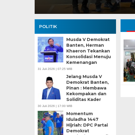
POLITIK
Musda V Demokrat
Banten, Herman
Khaeron Tekankan
Konsolidasi Menuju
Kemenangan
Banten Butuh Gu
31 Juli 2026 | 07:25 WIB
Teknokratif
Jelang Musda V
Demokrat Banten,
Pinan : Membawa
Kekompakan dan
Soliditas Kader
30 Juli 2026 | 17:00 WIB
Momentum
Iduladha 1447
Hijriah: DPC Partai
Demokrat