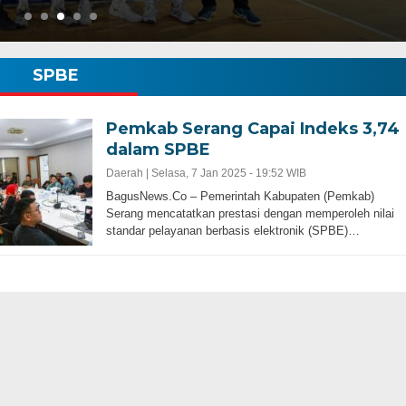
SPBE
Pemkab Serang Capai Indeks 3,74
dalam SPBE
Daerah |
Selasa, 7 Jan 2025 - 19:52 WIB
BagusNews.Co – Pemerintah Kabupaten (Pemkab)
bernur Progresif dan
Serang mencatatkan prestasi dengan memperoleh nilai
standar pelayanan berbasis elektronik (SPBE)…
Gubernur Baru, Banten Harus Lebih Maj
Perencanaan Pembangunan Infrastruku