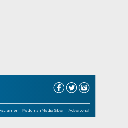
isclaimer
Pedoman Media Siber
Advertorial