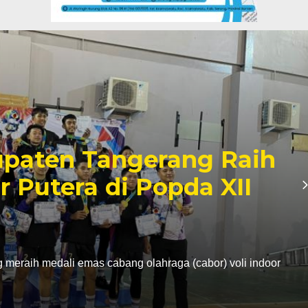
paten Tangerang Raih
r Putera di Popda XII
eraih medali emas cabang olahraga (cabor) voli indoor