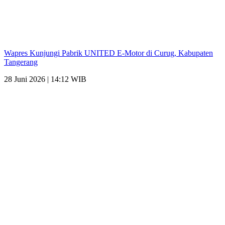
Wapres Kunjungi Pabrik UNITED E-Motor di Curug, Kabupaten
Tangerang
28 Juni 2026 | 14:12 WIB