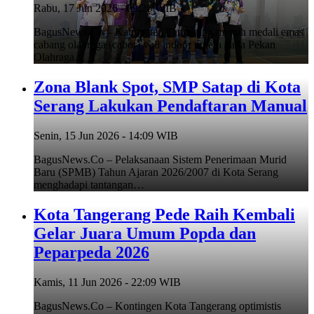
Rabu, 17 Jun 2026 - 09:26 WIB
BagusNews.Co – Kabupaten Tangerang meraih medali emas
cabang olahraga (cabor) voli indoor putera pada Pekan
Olahraga…
Zona Blank Spot, SMP Satap di Kota
Serang Lakukan Pendaftaran Manual
Senin, 15 Jun 2026 - 14:09 WIB
BagusNews.Co – Pelaksanaan Sistem Penerimaan Murid
Baru (SPMB) Tahun Ajaran 2026/2007 di Kota Serang
menghadapi tantangan…
Kota Tangerang Pede Raih Kembali
Gelar Juara Umum Popda dan
Peparpeda 2026
Kamis, 11 Jun 2026 - 22:09 WIB
BagusNews.Co – Kontingen Kota Tangerang optimistis