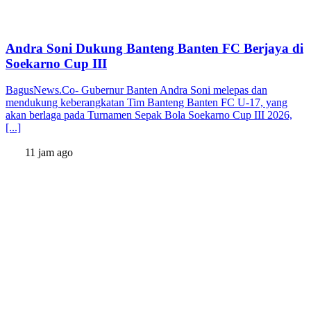
Andra Soni Dukung Banteng Banten FC Berjaya di
Soekarno Cup III
BagusNews.Co- Gubernur Banten Andra Soni melepas dan
mendukung keberangkatan Tim Banteng Banten FC U-17, yang
akan berlaga pada Turnamen Sepak Bola Soekarno Cup III 2026,
[...]
11 jam ago