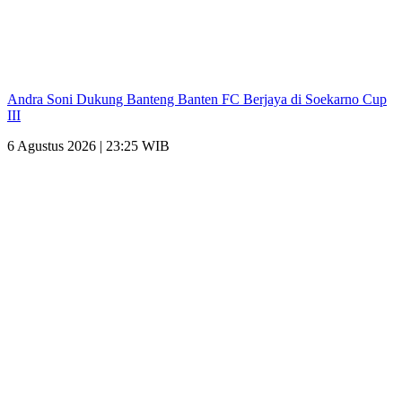
Andra Soni Dukung Banteng Banten FC Berjaya di Soekarno Cup
III
6 Agustus 2026 | 23:25 WIB