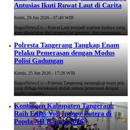
Antusias Ikuti Ruwat Laut di Carita
Senin, 29 Jun 2026 - 07:49 WIB
BagusNews.Co – Ruwat Laut menjadi warisan budaya yang
terus diwariskan dari generasi ke generasi, dan merupakan…
Polresta Tangerang Tangkap Enam
Pelaku Pemerasan dengan Modus
Polisi Gadungan
Kamis, 25 Jun 2026 - 17:28 WIB
BagusNews.Co – Polresta Tangerang menangkap enam pria
yang diduga melakukan tindak pidana pemerasan dengan
modus mengaku…
Kontingen Kabupaten Tangerang
Raih Emas Voli Indoor Putera di
Popda XII Banten 2026