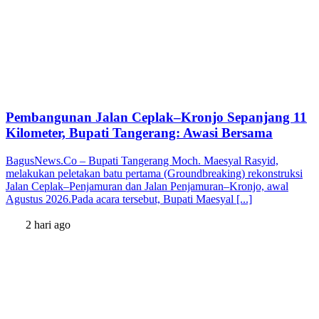
Pembangunan Jalan Ceplak–Kronjo Sepanjang 11
Kilometer, Bupati Tangerang: Awasi Bersama
BagusNews.Co – Bupati Tangerang Moch. Maesyal Rasyid,
melakukan peletakan batu pertama (Groundbreaking) rekonstruksi
Jalan Ceplak–Penjamuran dan Jalan Penjamuran–Kronjo, awal
Agustus 2026.Pada acara tersebut, Bupati Maesyal [...]
2 hari ago