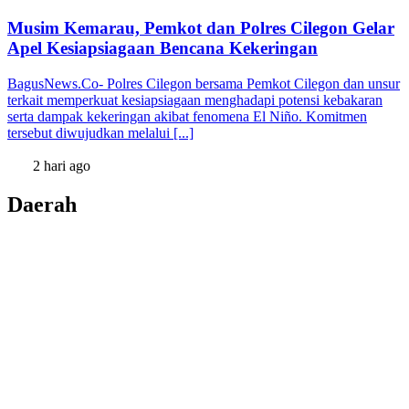
Musim Kemarau, Pemkot dan Polres Cilegon Gelar
Apel Kesiapsiagaan Bencana Kekeringan
BagusNews.Co- Polres Cilegon bersama Pemkot Cilegon dan unsur
terkait memperkuat kesiapsiagaan menghadapi potensi kebakaran
serta dampak kekeringan akibat fenomena El Niño. Komitmen
tersebut diwujudkan melalui [...]
2 hari ago
Daerah