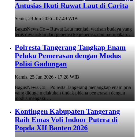
Antusias Ikuti Ruwat Laut di Carita
Senin, 29 Jun 2026 - 07:49 WIB
BagusNews.Co – Ruwat Laut menjadi warisan budaya yang
terus diwariskan dari generasi ke generasi, dan merupakan…
Polresta Tangerang Tangkap Enam
Pelaku Pemerasan dengan Modus
Polisi Gadungan
Kamis, 25 Jun 2026 - 17:28 WIB
BagusNews.Co – Polresta Tangerang menangkap enam pria
yang diduga melakukan tindak pidana pemerasan dengan
modus mengaku…
Kontingen Kabupaten Tangerang
Raih Emas Voli Indoor Putera di
Popda XII Banten 2026