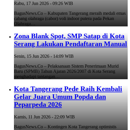
Rabu, 17 Jun 2026 - 09:26 WIB
BagusNews.Co – Kabupaten Tangerang meraih medali emas
cabang olahraga (cabor) voli indoor putera pada Pekan
Olahraga…
Zona Blank Spot, SMP Satap di Kota
Serang Lakukan Pendaftaran Manual
Senin, 15 Jun 2026 - 14:09 WIB
BagusNews.Co – Pelaksanaan Sistem Penerimaan Murid
Baru (SPMB) Tahun Ajaran 2026/2007 di Kota Serang
menghadapi tantangan…
Kota Tangerang Pede Raih Kembali
Gelar Juara Umum Popda dan
Peparpeda 2026
Kamis, 11 Jun 2026 - 22:09 WIB
BagusNews.Co – Kontingen Kota Tangerang optimistis