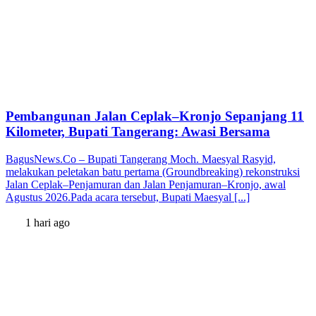
Pembangunan Jalan Ceplak–Kronjo Sepanjang 11
Kilometer, Bupati Tangerang: Awasi Bersama
BagusNews.Co – Bupati Tangerang Moch. Maesyal Rasyid,
melakukan peletakan batu pertama (Groundbreaking) rekonstruksi
Jalan Ceplak–Penjamuran dan Jalan Penjamuran–Kronjo, awal
Agustus 2026.Pada acara tersebut, Bupati Maesyal [...]
1 hari ago