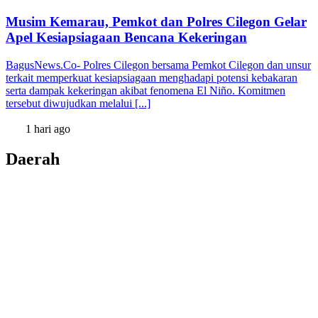
Musim Kemarau, Pemkot dan Polres Cilegon Gelar
Apel Kesiapsiagaan Bencana Kekeringan
BagusNews.Co- Polres Cilegon bersama Pemkot Cilegon dan unsur
terkait memperkuat kesiapsiagaan menghadapi potensi kebakaran
serta dampak kekeringan akibat fenomena El Niño. Komitmen
tersebut diwujudkan melalui [...]
1 hari ago
Daerah