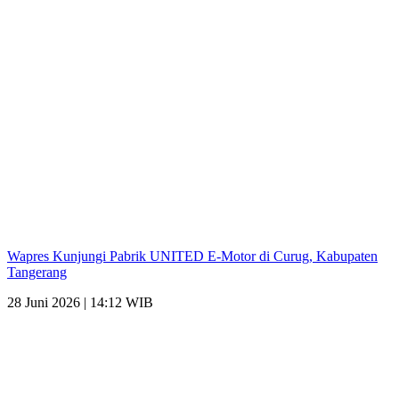
Wapres Kunjungi Pabrik UNITED E-Motor di Curug, Kabupaten
Tangerang
28 Juni 2026 | 14:12 WIB