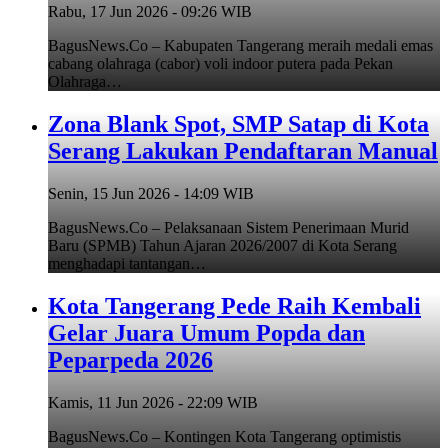
Rabu, 17 Jun 2026 - 09:26 WIB
BagusNews.Co – Kabupaten Tangerang meraih medali emas
cabang olahraga (cabor) voli indoor putera pada Pekan
Olahraga…
Zona Blank Spot, SMP Satap di Kota
Serang Lakukan Pendaftaran Manual
Senin, 15 Jun 2026 - 14:09 WIB
BagusNews.Co – Pelaksanaan Sistem Penerimaan Murid
Baru (SPMB) Tahun Ajaran 2026/2007 di Kota Serang
menghadapi tantangan…
Kota Tangerang Pede Raih Kembali
Gelar Juara Umum Popda dan
Peparpeda 2026
Kamis, 11 Jun 2026 - 22:09 WIB
BagusNews.Co – Kontingen Kota Tangerang optimistis