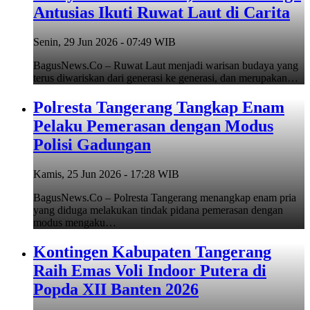
Antusias Ikuti Ruwat Laut di Carita
Senin, 29 Jun 2026 - 07:49 WIB
BagusNews.Co – Ruwat Laut menjadi warisan budaya yang
terus diwariskan dari generasi ke generasi, dan merupakan…
Polresta Tangerang Tangkap Enam
Pelaku Pemerasan dengan Modus
Polisi Gadungan
Kamis, 25 Jun 2026 - 17:28 WIB
BagusNews.Co – Polresta Tangerang menangkap enam pria
yang diduga melakukan tindak pidana pemerasan dengan
modus mengaku…
Kontingen Kabupaten Tangerang
Raih Emas Voli Indoor Putera di
Popda XII Banten 2026