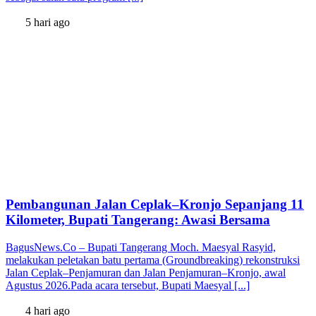
5 hari ago
Pembangunan Jalan Ceplak–Kronjo Sepanjang 11
Kilometer, Bupati Tangerang: Awasi Bersama
BagusNews.Co – Bupati Tangerang Moch. Maesyal Rasyid,
melakukan peletakan batu pertama (Groundbreaking) rekonstruksi
Jalan Ceplak–Penjamuran dan Jalan Penjamuran–Kronjo, awal
Agustus 2026.Pada acara tersebut, Bupati Maesyal [...]
4 hari ago