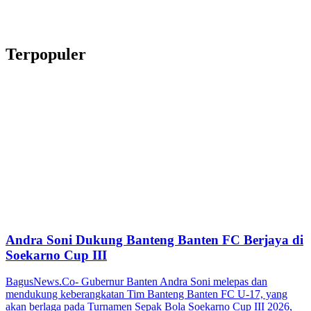
Terpopuler
Andra Soni Dukung Banteng Banten FC Berjaya di
Soekarno Cup III
BagusNews.Co- Gubernur Banten Andra Soni melepas dan
mendukung keberangkatan Tim Banteng Banten FC U-17, yang
akan berlaga pada Turnamen Sepak Bola Soekarno Cup III 2026,