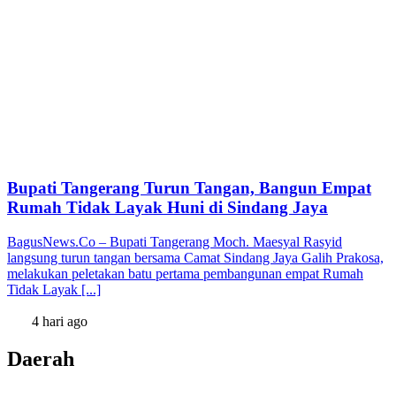
Bupati Tangerang Turun Tangan, Bangun Empat
Rumah Tidak Layak Huni di Sindang Jaya
BagusNews.Co – Bupati Tangerang Moch. Maesyal Rasyid
langsung turun tangan bersama Camat Sindang Jaya Galih Prakosa,
melakukan peletakan batu pertama pembangunan empat Rumah
Tidak Layak [...]
4 hari ago
Daerah