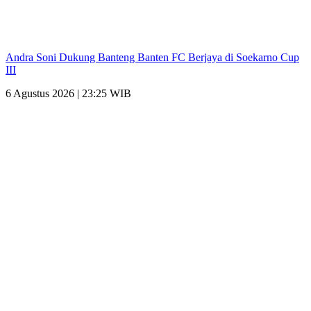
Andra Soni Dukung Banteng Banten FC Berjaya di Soekarno Cup
III
6 Agustus 2026 | 23:25 WIB