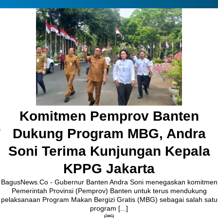
Pembangunan Jalan Ceplak–
Kronjo Sepanjang 11 Kilometer,
Bupati Tangerang: Awasi
Bersama
BagusNews.Co – Bupati Tangerang Moch. Maesyal Rasyid,
melakukan peletakan batu pertama (Groundbreaking) rekonstruksi
Jalan Ceplak–Penjamuran dan Jalan Penjamuran–Kronjo, awal
Agustus 2026.Pada acara tersebut, Bupati Maesyal [...]
3 hari ago