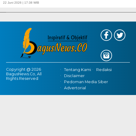
APBD Tahun 2025 Anggarkan Rp200 Miliar | Program Makan Bergizi
22 Juni 2026 | 17:38 WIB
Gratis Provinsi Banten
Copyright @ 2026
Tentang Kami
Redaksi
BagusNews.Co, All
Disclaimer
Rights Reserved
Pedoman Media Siber
Advertorial