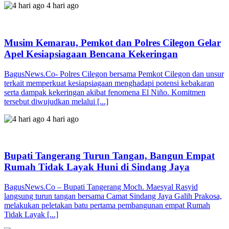
4 hari ago
Musim Kemarau, Pemkot dan Polres Cilegon Gelar
Apel Kesiapsiagaan Bencana Kekeringan
BagusNews.Co- Polres Cilegon bersama Pemkot Cilegon dan unsur
terkait memperkuat kesiapsiagaan menghadapi potensi kebakaran
serta dampak kekeringan akibat fenomena El Niño. Komitmen
tersebut diwujudkan melalui [...]
4 hari ago
Bupati Tangerang Turun Tangan, Bangun Empat
Rumah Tidak Layak Huni di Sindang Jaya
BagusNews.Co – Bupati Tangerang Moch. Maesyal Rasyid
langsung turun tangan bersama Camat Sindang Jaya Galih Prakosa,
melakukan peletakan batu pertama pembangunan empat Rumah
Tidak Layak [...]