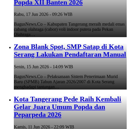
Popda XII Banten 2026
Rabu, 17 Jun 2026 - 09:26 WIB
BagusNews.Co – Kabupaten Tangerang meraih medali emas
cabang olahraga (cabor) voli indoor putera pada Pekan
Olahraga…
Zona Blank Spot, SMP Satap di Kota
Serang Lakukan Pendaftaran Manual
Senin, 15 Jun 2026 - 14:09 WIB
BagusNews.Co – Pelaksanaan Sistem Penerimaan Murid
Baru (SPMB) Tahun Ajaran 2026/2007 di Kota Serang
menghadapi tantangan…
Kota Tangerang Pede Raih Kembali
Gelar Juara Umum Popda dan
Peparpeda 2026
Kamis, 11 Jun 2026 - 22:09 WIB