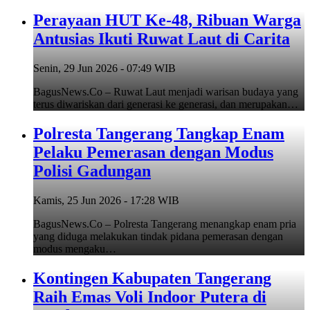
Perayaan HUT Ke-48, Ribuan Warga
Antusias Ikuti Ruwat Laut di Carita
Senin, 29 Jun 2026 - 07:49 WIB
BagusNews.Co – Ruwat Laut menjadi warisan budaya yang
terus diwariskan dari generasi ke generasi, dan merupakan…
Polresta Tangerang Tangkap Enam
Pelaku Pemerasan dengan Modus
Polisi Gadungan
Kamis, 25 Jun 2026 - 17:28 WIB
BagusNews.Co – Polresta Tangerang menangkap enam pria
yang diduga melakukan tindak pidana pemerasan dengan
modus mengaku…
Kontingen Kabupaten Tangerang
Raih Emas Voli Indoor Putera di