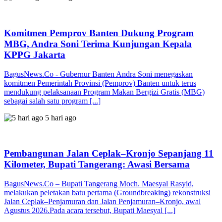
Komitmen Pemprov Banten Dukung Program
MBG, Andra Soni Terima Kunjungan Kepala
KPPG Jakarta
BagusNews.Co - Gubernur Banten Andra Soni menegaskan
komitmen Pemerintah Provinsi (Pemprov) Banten untuk terus
mendukung pelaksanaan Program Makan Bergizi Gratis (MBG)
sebagai salah satu program [...]
5 hari ago
Pembangunan Jalan Ceplak–Kronjo Sepanjang 11
Kilometer, Bupati Tangerang: Awasi Bersama
BagusNews.Co – Bupati Tangerang Moch. Maesyal Rasyid,
melakukan peletakan batu pertama (Groundbreaking) rekonstruksi
Jalan Ceplak–Penjamuran dan Jalan Penjamuran–Kronjo, awal
Agustus 2026.Pada acara tersebut, Bupati Maesyal [...]