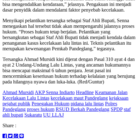
bisa mengendalikan kendaraan,” jelasnya. Pengakuan ini menjadi
dasar penyidik dalam mendalami faktor penyebab kecelakaan.
Menyikapi pelantikan tersangka sebagai Staf Ahli Bupati, Senna
menegaskan hal tersebut tidak akan mempengaruhi jalannya proses
hukum. “Proses hukum tetap berjalan. Pelantikan yang
bersangkutan sebagai Staf Ahli Bupati tidak menjadi kendala dalam
penanganan kasus kecelakaan lalu lintas ini. Teknis pelantikan itu
merupakan kewenangan Pemkab Pandeglang,” tegasnya.
Tersangka Ahmad Mursidi kini dijerat dengan Pasal 310 ayat 4 dan
ayat 2 Undang-Undang Lalu Lintas, yang ancaman hukumannya
bisa mencapai maksimal 6 tahun penjara. Jerat pasal ini
mencerminkan keseriusan hukum terhadap kelalaian yang berujung
pada hilangnya nyawa dan luka-luka. (Red/Guntur)
Ahmad Mursidi
AKP Senna Indiarto
Headline
Keamanan Jalan
Kecelakaan Lalu Lintas
kecelakaan maut Pandeglang
kejaksaan
pejabat publik
Penegakan Hukum
pidana lalu lintas
Polres
Pandeglang
proses hukum
RSUD Berkah Pandeglang
SPDP
staf
ahli bupati
Sukaratu
UU LLAJ
Share :