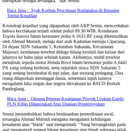
ditetapkan sebagai tersangka,” ujar Senna.
Baca Juga :
Ayah Korban Percobaan Rudapaksa di Binuang
Tuntut Keadilan
Kronologi kejadian yang dipaparkan oleh AKP Senna, menceritakan
bahwa kecelakaan terjadi sekitar pukul 09.30 WIB. Kendaraan
Toyota Innova hitam bernomor polisi A 1633 BF yang dikemudikan
oleh Ahmad Mursidi, melaju dari arah Kadomas menuju Cipacung.
Di depan SDN Sukaratu 5, Kelurahan Sukaratu, Kecamatan
Majasari, kendaraan tersebut diduga hilang kendali dan keluar dari
jalurnya ke bahu jalan sebelah kanan. Akibatnya, mobil tersebut
menabrak sepeda motor Honda Revo hitam bernomor polisi A 6441
PX yang sedang berhenti, serta sejumlah siswa SDN Sukaratu 5
yang sedang beristirahat di tepi jalan, dan seorang pedagang. Dua
orang dilaporkan meninggal dunia, sementara tujuh lainnya
mengalami luka ringan dan segera dievakuasi ke RSUD Berkah
Pandeglang.
Baca Juga :
Oknum Petugas Keamanan Proyek Urukan Gardu
PLN Kibin Dilaporakan Atas Dugaan Pengeroyokan
Senna menambahkan bahwa berdasarkan pemeriksaan awal,
tersangka Ahmad Mursidi mengaku mengalami kehilangan
kesadaran atau “blank” saat mengemudi. “Yang bersangkutan pada
saat mengemudi sempat hilang kesadaran atau blank sehingga tidak