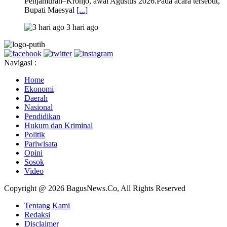
Penjamuran–Kronjo, awal Agustus 2026.Pada acara tersebut,
Bupati Maesyal
[...]
3 hari ago
Navigasi :
Home
Ekonomi
Daerah
Nasional
Pendidikan
Hukum dan Kriminal
Politik
Pariwisata
Opini
Sosok
Video
Copyright @ 2026 BagusNews.Co, All Rights Reserved
Tentang Kami
Redaksi
Disclaimer