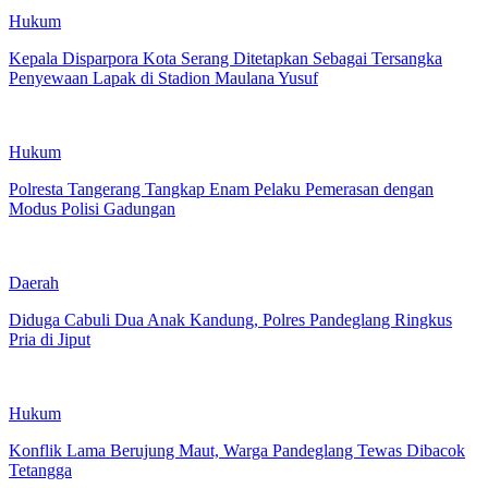
Hukum
Kepala Disparpora Kota Serang Ditetapkan Sebagai Tersangka
Penyewaan Lapak di Stadion Maulana Yusuf
Hukum
Polresta Tangerang Tangkap Enam Pelaku Pemerasan dengan
Modus Polisi Gadungan
Daerah
Diduga Cabuli Dua Anak Kandung, Polres Pandeglang Ringkus
Pria di Jiput
Hukum
Konflik Lama Berujung Maut, Warga Pandeglang Tewas Dibacok
Tetangga