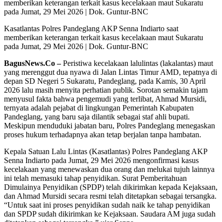
Kasatlantas Polres Pandeglang AKP Senna Indiarto saat
memberikan keterangan terkait kasus kecelakaan maut Sukaratu
pada Jumat, 29 Mei 2026 | Dok. Guntur-BNC
BagusNews.Co –
Peristiwa kecelakaan lalulintas (lakalantas) maut
yang merenggut dua nyawa di Jalan Lintas Timur AMD, tepatnya di
depan SD Negeri 5 Sukaratu, Pandeglang, pada Kamis, 30 April
2026 lalu masih menyita perhatian publik. Sorotan semakin tajam
menyusul fakta bahwa pengemudi yang terlibat, Ahmad Mursidi,
ternyata adalah pejabat di lingkungan Pemerintah Kabupaten
Pandeglang, yang baru saja dilantik sebagai staf ahli bupati.
Meskipun menduduki jabatan baru, Polres Pandeglang menegaskan
proses hukum terhadapnya akan tetap berjalan tanpa hambatan.
Kepala Satuan Lalu Lintas (Kasatlantas) Polres Pandeglang AKP
Senna Indiarto pada Jumat, 29 Mei 2026 mengonfirmasi kasus
kecelakaan yang menewaskan dua orang dan melukai tujuh lainnya
ini telah memasuki tahap penyidikan. Surat Pemberitahuan
Dimulainya Penyidikan (SPDP) telah dikirimkan kepada Kejaksaan,
dan Ahmad Mursidi secara resmi telah ditetapkan sebagai tersangka.
“Untuk saat ini proses penyidikan sudah naik ke tahap penyidikan
dan SPDP sudah dikirimkan ke Kejaksaan. Saudara AM juga sudah