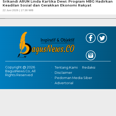
Srikandi ARUN Linda Kartika Dewi: Program MBG Hadirkan
Keadilan Sosial dan Gerakkan Ekonomi Rakyat
APBD Tahun 2025 Anggarkan Rp200 Miliar | Program Makan Bergizi
22 Juni 2026 | 17:38 WIB
Gratis Provinsi Banten
Copyright @ 2026
Tentang Kami
Redaksi
BagusNews.Co, All
Disclaimer
Rights Reserved
Pedoman Media Siber
Advertorial