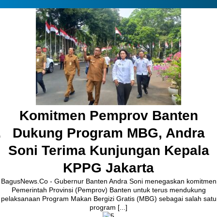
Pembangunan Jalan Ceplak–
Kronjo Sepanjang 11 Kilometer,
Bupati Tangerang: Awasi
Bersama
BagusNews.Co – Bupati Tangerang Moch. Maesyal Rasyid,
melakukan peletakan batu pertama (Groundbreaking) rekonstruksi
Jalan Ceplak–Penjamuran dan Jalan Penjamuran–Kronjo, awal
Agustus 2026.Pada acara tersebut, Bupati Maesyal [...]
4 hari ago