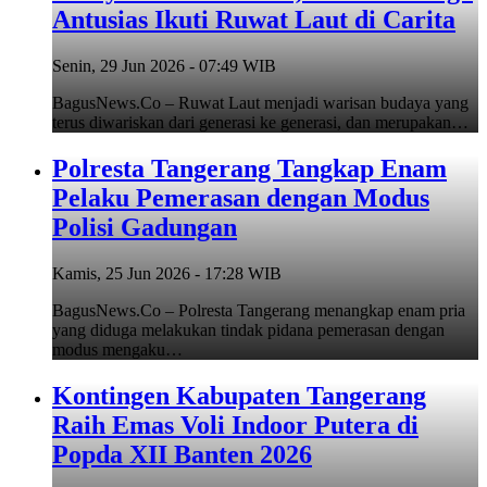
Antusias Ikuti Ruwat Laut di Carita
Senin, 29 Jun 2026 - 07:49 WIB
BagusNews.Co – Ruwat Laut menjadi warisan budaya yang
terus diwariskan dari generasi ke generasi, dan merupakan…
Polresta Tangerang Tangkap Enam
Pelaku Pemerasan dengan Modus
Polisi Gadungan
Kamis, 25 Jun 2026 - 17:28 WIB
BagusNews.Co – Polresta Tangerang menangkap enam pria
yang diduga melakukan tindak pidana pemerasan dengan
modus mengaku…
Kontingen Kabupaten Tangerang
Raih Emas Voli Indoor Putera di
Popda XII Banten 2026