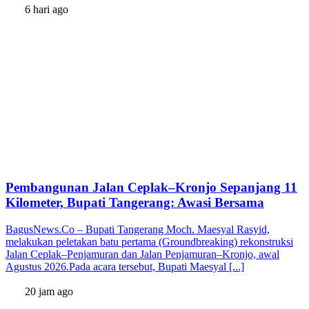
6 hari ago
Pembangunan Jalan Ceplak–Kronjo Sepanjang 11
Kilometer, Bupati Tangerang: Awasi Bersama
BagusNews.Co – Bupati Tangerang Moch. Maesyal Rasyid,
melakukan peletakan batu pertama (Groundbreaking) rekonstruksi
Jalan Ceplak–Penjamuran dan Jalan Penjamuran–Kronjo, awal
Agustus 2026.Pada acara tersebut, Bupati Maesyal [...]
20 jam ago