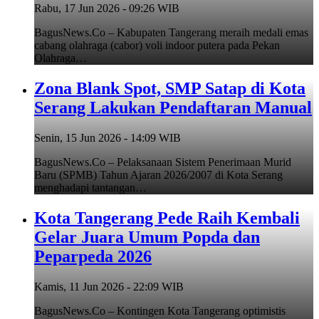
Rabu, 17 Jun 2026 - 09:26 WIB
BagusNews.Co – Kabupaten Tangerang meraih medali emas
cabang olahraga (cabor) voli indoor putera pada Pekan
Olahraga…
Zona Blank Spot, SMP Satap di Kota
Serang Lakukan Pendaftaran Manual
Senin, 15 Jun 2026 - 14:09 WIB
BagusNews.Co – Pelaksanaan Sistem Penerimaan Murid
Baru (SPMB) Tahun Ajaran 2026/2007 di Kota Serang
menghadapi tantangan…
Kota Tangerang Pede Raih Kembali
Gelar Juara Umum Popda dan
Peparpeda 2026
Kamis, 11 Jun 2026 - 22:09 WIB
BagusNews.Co – Kontingen Kota Tangerang optimistis