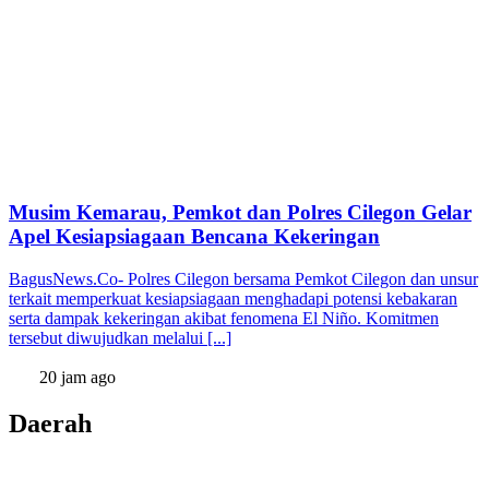
Musim Kemarau, Pemkot dan Polres Cilegon Gelar
Apel Kesiapsiagaan Bencana Kekeringan
BagusNews.Co- Polres Cilegon bersama Pemkot Cilegon dan unsur
terkait memperkuat kesiapsiagaan menghadapi potensi kebakaran
serta dampak kekeringan akibat fenomena El Niño. Komitmen
tersebut diwujudkan melalui [...]
20 jam ago
Daerah