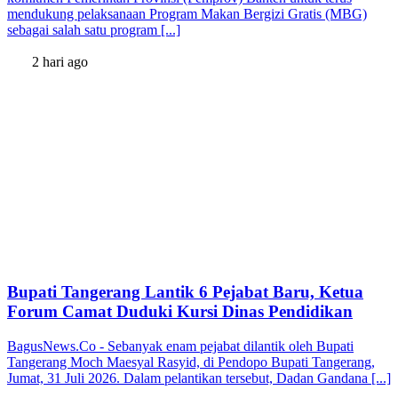
mendukung pelaksanaan Program Makan Bergizi Gratis (MBG)
sebagai salah satu program [...]
2 hari ago
Bupati Tangerang Lantik 6 Pejabat Baru, Ketua
Forum Camat Duduki Kursi Dinas Pendidikan
BagusNews.Co - Sebanyak enam pejabat dilantik oleh Bupati
Tangerang Moch Maesyal Rasyid, di Pendopo Bupati Tangerang,
Jumat, 31 Juli 2026. Dalam pelantikan tersebut, Dadan Gandana [...]