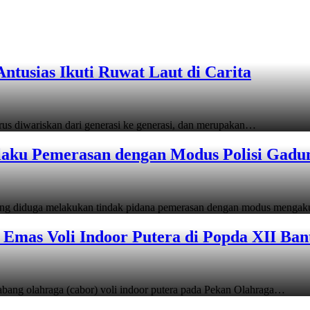
tusias Ikuti Ruwat Laut di Carita
s diwariskan dari generasi ke generasi, dan merupakan…
laku Pemerasan dengan Modus Polisi Gadu
ang diduga melakukan tindak pidana pemerasan dengan modus menga
Emas Voli Indoor Putera di Popda XII Ban
ang olahraga (cabor) voli indoor putera pada Pekan Olahraga…