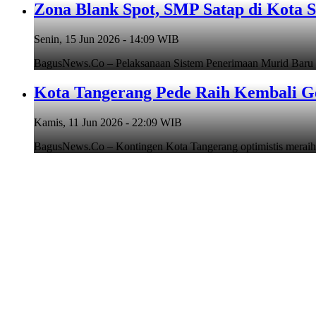
Zona Blank Spot, SMP Satap di Kota 
Senin, 15 Jun 2026 - 14:09 WIB
BagusNews.Co – Pelaksanaan Sistem Penerimaan Murid Baru
Kota Tangerang Pede Raih Kembali G
Kamis, 11 Jun 2026 - 22:09 WIB
BagusNews.Co – Kontingen Kota Tangerang optimistis meraih