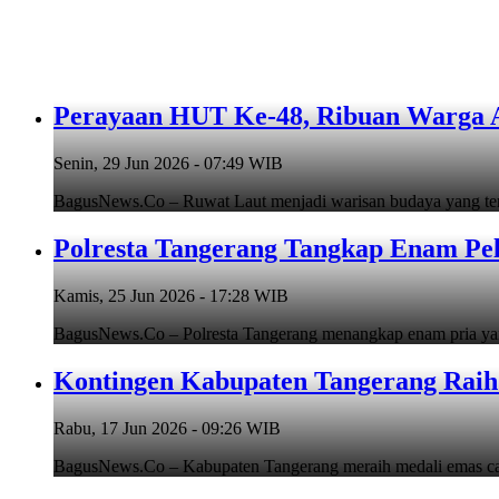
Perayaan HUT Ke-48, Ribuan Warga An
Senin, 29 Jun 2026 - 07:49 WIB
BagusNews.Co – Ruwat Laut menjadi warisan budaya yang teru
Polresta Tangerang Tangkap Enam Pe
Kamis, 25 Jun 2026 - 17:28 WIB
BagusNews.Co – Polresta Tangerang menangkap enam pria y
Kontingen Kabupaten Tangerang Raih 
Rabu, 17 Jun 2026 - 09:26 WIB
BagusNews.Co – Kabupaten Tangerang meraih medali emas cab