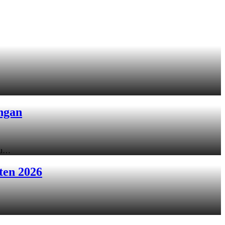
ngan
ku…
ten 2026