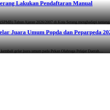
Serang Lakukan Pendaftaran Manual
 (SPMB) Tahun Ajaran 2026/2007 di Kota Serang menghadapi tantan
elar Juara Umum Popda dan Peparpeda 20
 kembali gelar juara umum pada Pekan Olahraga Pelajar Daerah…