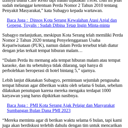
izinnya usaha Cafe Resto tapi malah dijadikan THM. Dan ini jelas
sudah melanggar ketentuan Perda Nomor 2 Tahun 2010 tentang
Penyakit Masyarakat,” kata Subagyo kepada wartawan.
Baca Juga :
Dinsos Kota Serang Kewalahan Atasi Anjal dan
Gepeng, Toyalis : Sudah Dibina Tetap Ingin Minta-minta
Subagyo melanjutkan, meskipun Kota Serang telah memiliki Perda
Nomor 2 Tahun 2020 tentang Penyelenggaraan Usaha
Kepariwisataan (PUK), namun dalam Perda tersebut telah diatur
dengan jelas terkait tempat hiburan malam…
“Dalam Perda itu memang ada tempat hiburan malam atau tempat
karaoke, dan itu sebetulnya tidak dilarang, tapi hanya di
perbolehkan beroperasi di hotel bintang 5,” ujarnya.
Lebih lanjut dikatakan Subagyo, permintaan sejumlah pengusaha
tempat hiburan agar diberikan waktu oleh selama 6 bulan, sebelum
dilakukan penutupan karena mereka mengaku terdapat 1000
karyawan yang harus dipikirkan nasibnya.
Baca Juga :
PMI Kota Serang Ajak Pelajar dan Masyarakat
Sumbangan Bulan Dana PMI 2023
“Mereka meminta agar di berikan waktu selama 6 bulan, tapi kami
juga akan berdiskusi terlebih dahulu dengan tim untuk mencarikan