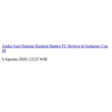
Andra Soni Dukung Banteng Banten FC Berjaya di Soekarno Cup
III
6 Agustus 2026 | 23:25 WIB