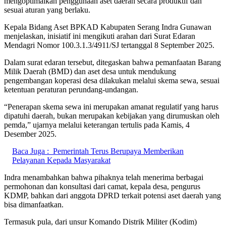
mengoptimalkan penggunaan aset daerah secara produktif dan
sesuai aturan yang berlaku.
Kepala Bidang Aset BPKAD Kabupaten Serang Indra Gunawan
menjelaskan, inisiatif ini mengikuti arahan dari Surat Edaran
Mendagri Nomor 100.3.1.3/4911/SJ tertanggal 8 September 2025.
Dalam surat edaran tersebut, ditegaskan bahwa pemanfaatan Barang
Milik Daerah (BMD) dan aset desa untuk mendukung
pengembangan koperasi desa dilakukan melalui skema sewa, sesuai
ketentuan peraturan perundang-undangan.
“Penerapan skema sewa ini merupakan amanat regulatif yang harus
dipatuhi daerah, bukan merupakan kebijakan yang dirumuskan oleh
pemda,” ujarnya melalui keterangan tertulis pada Kamis, 4
Desember 2025.
Baca Juga :
Pemerintah Terus Berupaya Memberikan
Pelayanan Kepada Masyarakat
Indra menambahkan bahwa pihaknya telah menerima berbagai
permohonan dan konsultasi dari camat, kepala desa, pengurus
KDMP, bahkan dari anggota DPRD terkait potensi aset daerah yang
bisa dimanfaatkan.
Termasuk pula, dari unsur Komando Distrik Militer (Kodim)