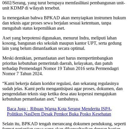
0602/Serang, yang turut berupaya memfasilitasi pembangunan unit-
unit KDMP di wilayah tersebut.
Ia menegaskan bahwa BPKAD akan menyiapkan instrumen hukum
dan teknis agar proses sewa berjalan sesuai ketentuan, tanpa
mengubah status kepemilikan aset.
Aset yang berpotensi digunakan, menurut Indra, meliputi lahan
kosong, bangunan eks sekolah maupun kantor UPT, serta gedung
lain yang belum dimanfaatkan secara optimal.
Meski demikian, pemanfaatan aset harus mempertimbangkan
prioritas kebutuhan pemerintah daerah, kelayakan, dan patuh
terhadap Permendagri Nomor 19 Tahun 2016 serta Permendagri
Nomor 7 Tahun 2024.
“Kami bekerja dalam koridor regulasi, dan sekarang regulasinya
sudah jelas. Kami perlu mengantisipasi agar proses, dokumen, dan
pengendalian teknis siap ketika desa atau koperasi mengajukan
kebutuhan pemanfaatan aset,” tambahnya.
Baca Juga :
Ribuan Warga Kota Serang Menderita ISPA,
Politikus NasDem Desak Pemkot Buka Posko Kesehatan
Selain itu, BPKAD tengah merancang dokumen pendukung, seperti
format perjanjian sewa yang akan dikonsultasikan dengan bagian