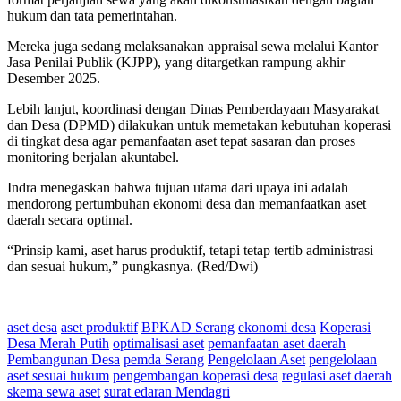
hukum dan tata pemerintahan.
Mereka juga sedang melaksanakan appraisal sewa melalui Kantor
Jasa Penilai Publik (KJPP), yang ditargetkan rampung akhir
Desember 2025.
Lebih lanjut, koordinasi dengan Dinas Pemberdayaan Masyarakat
dan Desa (DPMD) dilakukan untuk memetakan kebutuhan koperasi
di tingkat desa agar pemanfaatan aset tepat sasaran dan proses
monitoring berjalan akuntabel.
Indra menegaskan bahwa tujuan utama dari upaya ini adalah
mendorong pertumbuhan ekonomi desa dan memanfaatkan aset
daerah secara optimal.
“Prinsip kami, aset harus produktif, tetapi tetap tertib administrasi
dan sesuai hukum,” pungkasnya. (Red/Dwi)
aset desa
aset produktif
BPKAD Serang
ekonomi desa
Koperasi
Desa Merah Putih
optimalisasi aset
pemanfaatan aset daerah
Pembangunan Desa
pemda Serang
Pengelolaan Aset
pengelolaan
aset sesuai hukum
pengembangan koperasi desa
regulasi aset daerah
skema sewa aset
surat edaran Mendagri