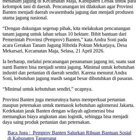
menanam jagung di Kecamatan Maja, Kabupaten Lebak untuk para
kelompok tani di daerah. Pencanangan ini dilakukan agar Provinsi
Banten menjadi daerah swasembada jagung dan menjadi produsen
utama jagung nasional.
“Dengan dukungan segenap pihak, kita melakukan pencanangan
tanam jagung untuk lahan seluas 10 hektare. Bibit bantuan dari
Pemerintah Provinsi (Pemprov) Banten,” kata Andra Soni pada
acara Gerakan Tanam Jagung Hibrida Poktan Mekarjaya, Desa
Mekarsari, Kecamatan Maja, Selasa, 21 April 2026.
Ia berharap, melalui pencanangan penanaman jagung ini, suatu saat
nanti Banten bisa menjadi sentra jagung. Minimal untuk kebutuhan
industri dan pertanian di daerah sendiri. Karena menurut Andra
Soni, kebutuhan jagung masih sangat besar dibutuhkan di pasaran.
“Minimal untuk kebutuhan sendiri,” ucapnya.
Provinsi Banten juga menurutnya harus memperkuat pertanian
maupun peternakan untuk memasok kebutuhan aglomerasi Jakarta.
Kedekatan jarak Banten dengan wilayah aglomerasi bisa
memangkas biaya angkutan atau logistik, sehingga bisa menjadi
daya saing produk pertanian dan peternakan.
Baca Juga :
Pemprov Banten Salurkan Ribuan Bantuan Sosial
di Kabupaten Tangerang