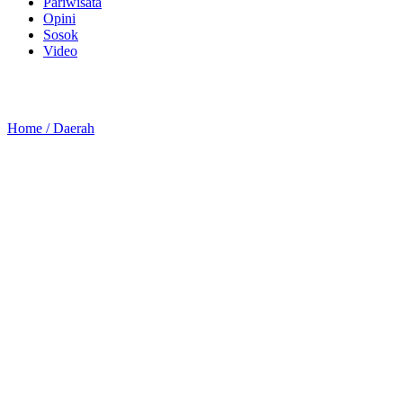
Pariwisata
Opini
Sosok
Video
Home /
Daerah