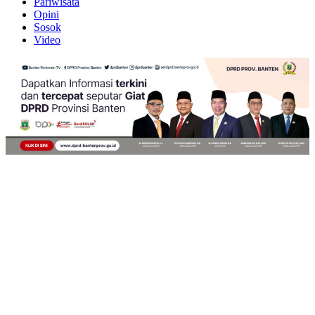
Pariwisata
Opini
Sosok
Video