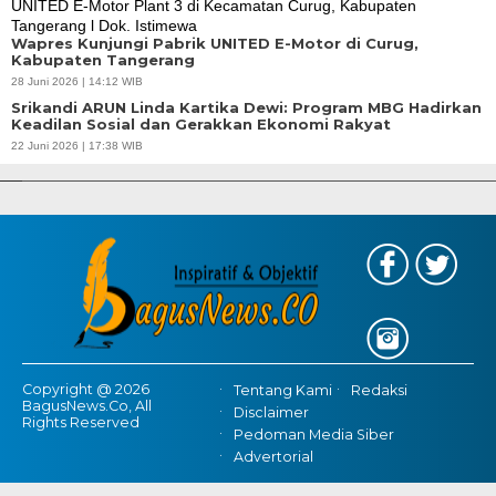
Wapres Kunjungi Pabrik UNITED E-Motor di Curug,
Kabupaten Tangerang
28 Juni 2026 | 14:12 WIB
Srikandi ARUN Linda Kartika Dewi: Program MBG Hadirkan
Keadilan Sosial dan Gerakkan Ekonomi Rakyat
APBD Tahun 2025 Anggarkan Rp200 Miliar | Program Makan Bergizi
22 Juni 2026 | 17:38 WIB
Gratis Provinsi Banten
Copyright @ 2026
Tentang Kami
Redaksi
BagusNews.Co, All
Disclaimer
Rights Reserved
Pedoman Media Siber
Advertorial