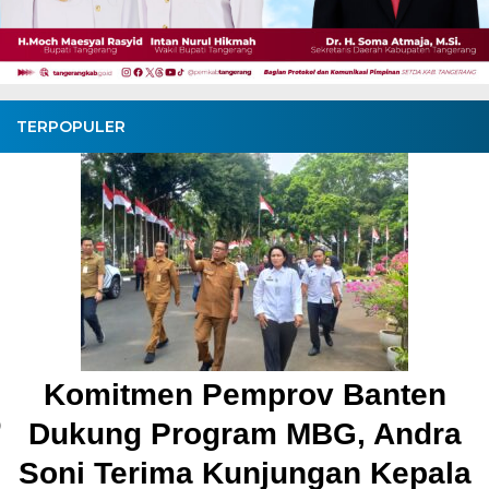
TERPOPULER
Pembangunan Jalan Ceplak–
Kronjo Sepanjang 11 Kilometer,
Bupati Tangerang: Awasi
Bersama
BagusNews.Co – Bupati Tangerang Moch. Maesyal Rasyid,
melakukan peletakan batu pertama (Groundbreaking) rekonstruksi
Jalan Ceplak–Penjamuran dan Jalan Penjamuran–Kronjo, awal
Agustus 2026.Pada acara tersebut, Bupati Maesyal [...]
5 hari ago