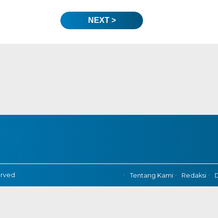
NEXT >
erved
Tentang Kami
Redaksi
D