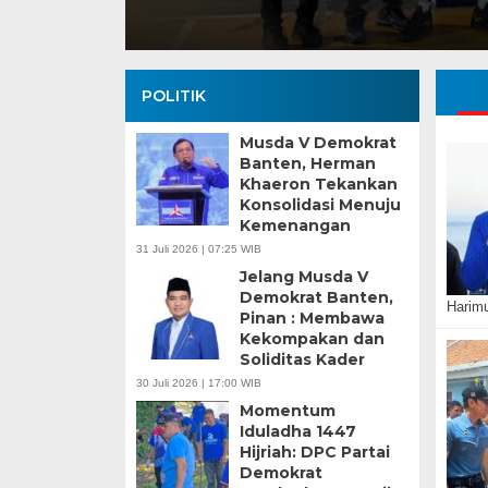
POLITIK
Musda V Demokrat
Banten, Herman
Khaeron Tekankan
Konsolidasi Menuju
Kemenangan
Banten Butuh Gu
31 Juli 2026 | 07:25 WIB
Teknokratif
Jelang Musda V
Demokrat Banten,
Harimu
Pinan : Membawa
Kekompakan dan
Soliditas Kader
30 Juli 2026 | 17:00 WIB
Momentum
Iduladha 1447
Hijriah: DPC Partai
Demokrat