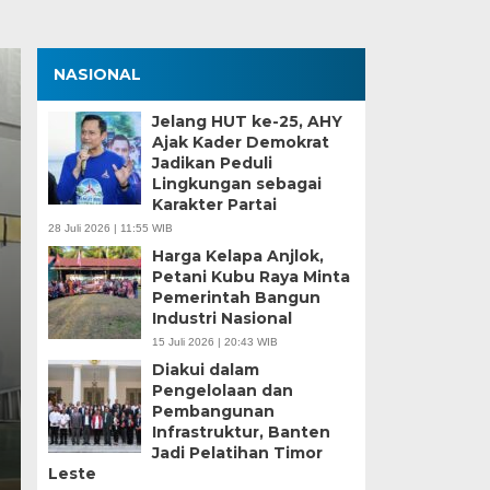
NASIONAL
Jelang HUT ke-25, AHY
Ajak Kader Demokrat
Jadikan Peduli
Lingkungan sebagai
Karakter Partai
28 Juli 2026 | 11:55 WIB
Harga Kelapa Anjlok,
Petani Kubu Raya Minta
Zona Blank Spot, SMP
Pemerintah Bangun
Industri Nasional
Serang Lakukan Pend
15 Juli 2026 | 20:43 WIB
Diakui dalam
Senin, 15 Jun 2026 - 14:09 WIB
Pengelolaan dan
Pembangunan
BagusNews.Co – Pelaksanaan Sistem Penerimaan M
Infrastruktur, Banten
di Kota Serang menghadapi tantangan…
Jadi Pelatihan Timor
Leste