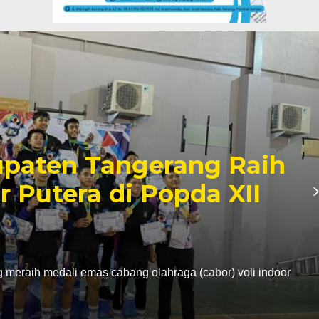
paten Tangerang Raih
r Putera di Popda XII
eraih medali emas cabang olahraga (cabor) voli indoor