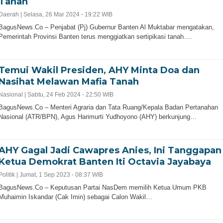
Tanah
6 hari ago
Daerah |
Selasa, 26 Mar 2024 - 19:22 WIB
BagusNews.Co – Penjabat (Pj) Gubernur Banten Al Muktabar mengatakan,
Pemerintah Provinsi Banten terus menggiatkan sertipikasi tanah….
Temui Wakil Presiden, AHY Minta Doa dan
Nasihat Melawan Mafia Tanah
Nasional |
Sabtu, 24 Feb 2024 - 22:50 WIB
BagusNews.Co – Menteri Agraria dan Tata Ruang/Kepala Badan Pertanahan
Nasional (ATR/BPN), Agus Harimurti Yudhoyono (AHY) berkunjung…
AHY Gagal Jadi Cawapres Anies, Ini Tanggapan
Ketua Demokrat Banten Iti Octavia Jayabaya
Politik |
Jumat, 1 Sep 2023 - 08:37 WIB
BagusNews.Co – Keputusan Partai NasDem memilih Ketua Umum PKB
Muhaimin Iskandar (Cak Imin) sebagai Calon Wakil…