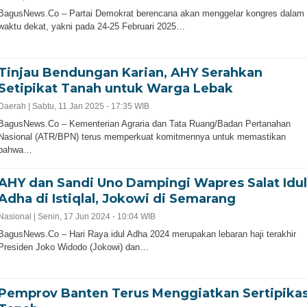
sim Kemarau,
Pengurus IARM
BagusNews.Co – Partai Demokrat berencana akan menggelar kongres dalam
waktu dekat, yakni pada 24-25 Februari 2025…
kot dan Polres
Provinsi Bante
egon Gelar Apel
Resmi Dilantik,
Tinjau Bendungan Karian, AHY Serahkan
esiapsiagaan
Gubernur Andr
Setipikat Tanah untuk Warga Lebak
Daerah |
Sabtu, 11 Jan 2025 - 17:35 WIB
Bencana
Soni Dorong
BagusNews.Co – Kementerian Agraria dan Tata Ruang/Badan Pertanahan
Kekeringan
Perkuat Bela
Nasional (ATR/BPN) terus memperkuat komitmennya untuk memastikan
bahwa…
s.Co- Polres Cilegon bersama
Negara dan
t Cilegon dan unsur terkait
AHY dan Sandi Uno Dampingi Wapres Salat Idul
uat kesiapsiagaan menghadapi
Pengabdian
nsi kebakaran serta dampak
Adha di Istiqlal, Jokowi di Semarang
ngan akibat fenomena El Niño.
BagusNews.Co – Dewan Pimpina
Nasional |
Senin, 17 Jun 2024 - 10:04 WIB
tersebut diwujudkan melalui [...]
Provinsi (DPP) Ikatan Alumni Resi
Mahasiswa Indonesia (IARMI) Bant
BagusNews.Co – Hari Raya idul Adha 2024 merupakan lebaran haji terakhir
resmi dilantik oleh Ketua Umum D
Presiden Joko Widodo (Jokowi) dan…
IARMI Prof. Bahrullah Akbar di Pen
3 hari ago
[...]
Pemprov Banten Terus Menggiatkan Sertipikas