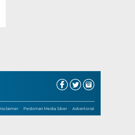
isclaimer
Pedoman Media Siber
Advertorial