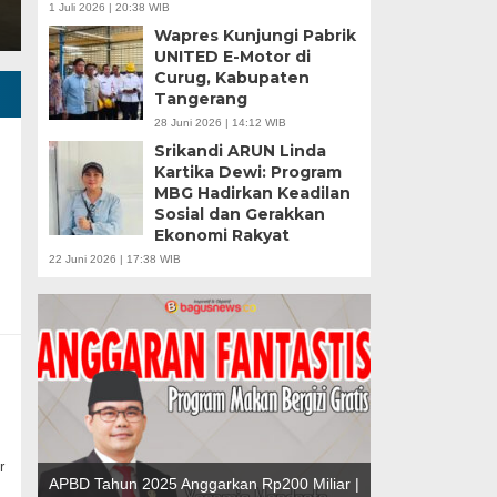
1 Juli 2026 | 20:38 WIB
Wapres Kunjungi Pabrik
UNITED E-Motor di
Curug, Kabupaten
Tangerang
28 Juni 2026 | 14:12 WIB
Srikandi ARUN Linda
Kartika Dewi: Program
MBG Hadirkan Keadilan
Sosial dan Gerakkan
u |
Ekonomi Rakyat
r
Banten Butuh Gu
22 Juni 2026 | 17:38 WIB
Teknokratif
r
APBD Tahun 2025 Anggarkan Rp200 Miliar |