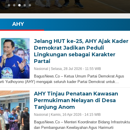
AHY
Jelang HUT ke-25, AHY Ajak Kader
Demokrat Jadikan Peduli
Lingkungan sebagai Karakter
Partai
Gubernur Baru, Banten Harus Lebih Maj
bernur Progresif dan
Perencanaan Pembangunan Infrastruku
Nasional |
Selasa, 28 Jul 2026 - 11:55 WIB
Adalah Kunci
BagusNews.Co – Ketua Umum Partai Demokrat Agus
rti Yudhoyono (AHY) mengajak seluruh kader Partai Demokrat untuk…
AHY Tinjau Penataan Kawasan
Permukiman Nelayan di Desa
Tanjung Anom
Nasional |
Kamis, 16 Apr 2026 - 14:15 WIB
BagusNews.Co – Menteri Koordinator Bidang Infrastruktu
dan Pembangunan Kewilayahan Agus Harimurti