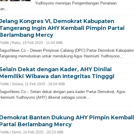
Yudhoyono meninjau Pengembangan Penataan
san…
Jelang Kongres VI, Demokrat Kabupaten
Tangerang Ingin AHY Kembali Pimpin Partai
Berlambang Mercy
Politik |
Rabu, 19 Feb 2025 - 11:04 WIB
BagusNews.Co – Dewan Pimpinan Cabang (DPC) Partai Demokrat Kabupate
Tangerang memutuskan untuk mendukung Agus Harimurti Yudhoyono…
Selain Dekat dengan Kader, AHY Dinilai
Memiliki Wibawa dan Integritas Tingggi
Politik |
Selasa, 11 Feb 2025 - 18:04 WIB
BagusNews.Co – Selain dekat dengan para kader Partai Demokrat, Agus
Harimurti Yudhoyono (AHY) dikenal sebagai sosok…
Demokrat Banten Dukung AHY Pimpin Kembal
Partai Berlambang Mercy
Politik |
Senin, 10 Feb 2025 - 20:23 WIB