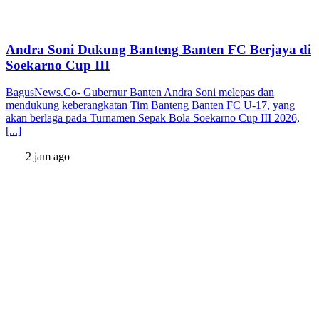
Andra Soni Dukung Banteng Banten FC Berjaya di
Soekarno Cup III
BagusNews.Co- Gubernur Banten Andra Soni melepas dan
mendukung keberangkatan Tim Banteng Banten FC U-17, yang
akan berlaga pada Turnamen Sepak Bola Soekarno Cup III 2026,
[...]
2 jam ago