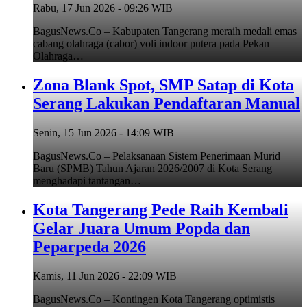
Rabu, 17 Jun 2026 - 09:26 WIB
BagusNews.Co – Kabupaten Tangerang meraih medali emas
cabang olahraga (cabor) voli indoor putera pada Pekan
Olahraga…
Zona Blank Spot, SMP Satap di Kota
Serang Lakukan Pendaftaran Manual
Senin, 15 Jun 2026 - 14:09 WIB
BagusNews.Co – Pelaksanaan Sistem Penerimaan Murid
Baru (SPMB) Tahun Ajaran 2026/2007 di Kota Serang
menghadapi tantangan…
Kota Tangerang Pede Raih Kembali
Gelar Juara Umum Popda dan
Peparpeda 2026
Kamis, 11 Jun 2026 - 22:09 WIB
BagusNews.Co – Kontingen Kota Tangerang optimistis