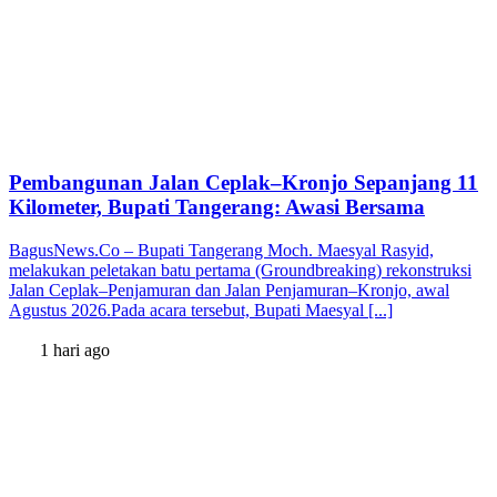
Pembangunan Jalan Ceplak–Kronjo Sepanjang 11
Kilometer, Bupati Tangerang: Awasi Bersama
BagusNews.Co – Bupati Tangerang Moch. Maesyal Rasyid,
melakukan peletakan batu pertama (Groundbreaking) rekonstruksi
Jalan Ceplak–Penjamuran dan Jalan Penjamuran–Kronjo, awal
Agustus 2026.Pada acara tersebut, Bupati Maesyal [...]
1 hari ago