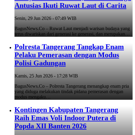
Antusias Ikuti Ruwat Laut di Carita
Senin, 29 Jun 2026 - 07:49 WIB
BagusNews.Co – Ruwat Laut menjadi warisan budaya yang
terus diwariskan dari generasi ke generasi, dan merupakan…
Polresta Tangerang Tangkap Enam
Pelaku Pemerasan dengan Modus
Polisi Gadungan
Kamis, 25 Jun 2026 - 17:28 WIB
BagusNews.Co – Polresta Tangerang menangkap enam pria
yang diduga melakukan tindak pidana pemerasan dengan
modus mengaku…
Kontingen Kabupaten Tangerang
Raih Emas Voli Indoor Putera di
Popda XII Banten 2026