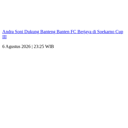
Andra Soni Dukung Banteng Banten FC Berjaya di Soekarno Cup
III
6 Agustus 2026 | 23:25 WIB