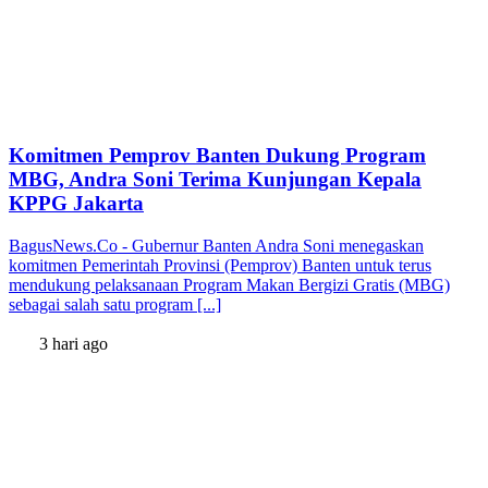
Komitmen Pemprov Banten Dukung Program
MBG, Andra Soni Terima Kunjungan Kepala
KPPG Jakarta
BagusNews.Co - Gubernur Banten Andra Soni menegaskan
komitmen Pemerintah Provinsi (Pemprov) Banten untuk terus
mendukung pelaksanaan Program Makan Bergizi Gratis (MBG)
sebagai salah satu program [...]
3 hari ago