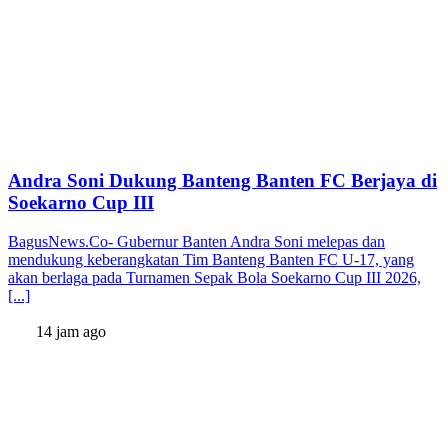
Andra Soni Dukung Banteng Banten FC Berjaya di
Soekarno Cup III
BagusNews.Co- Gubernur Banten Andra Soni melepas dan
mendukung keberangkatan Tim Banteng Banten FC U-17, yang
akan berlaga pada Turnamen Sepak Bola Soekarno Cup III 2026,
[...]
14 jam ago