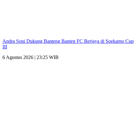
Andra Soni Dukung Banteng Banten FC Berjaya di Soekarno Cup
III
6 Agustus 2026 | 23:25 WIB