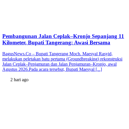
Pembangunan Jalan Ceplak–Kronjo Sepanjang 11
Kilometer, Bupati Tangerang: Awasi Bersama
BagusNews.Co – Bupati Tangerang Moch. Maesyal Rasyid,
melakukan peletakan batu pertama (Groundbreaking) rekonstruksi
Jalan Ceplak–Penjamuran dan Jalan Penjamuran–Kronjo, awal
Agustus 2026.Pada acara tersebut, Bupati Maesyal [...]
2 hari ago