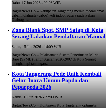
Rabu, 17 Jun 2026 - 09:26 WIB
BagusNews.Co – Kabupaten Tangerang meraih medali emas
cabang olahraga (cabor) voli indoor putera pada Pekan
Olahraga…
Zona Blank Spot, SMP Satap di Kota
Serang Lakukan Pendaftaran Manual
Senin, 15 Jun 2026 - 14:09 WIB
BagusNews.Co – Pelaksanaan Sistem Penerimaan Murid
Baru (SPMB) Tahun Ajaran 2026/2007 di Kota Serang
menghadapi tantangan…
Kota Tangerang Pede Raih Kembali
Gelar Juara Umum Popda dan
Peparpeda 2026
Kamis, 11 Jun 2026 - 22:09 WIB
BagusNews.Co – Kontingen Kota Tangerang optimistis