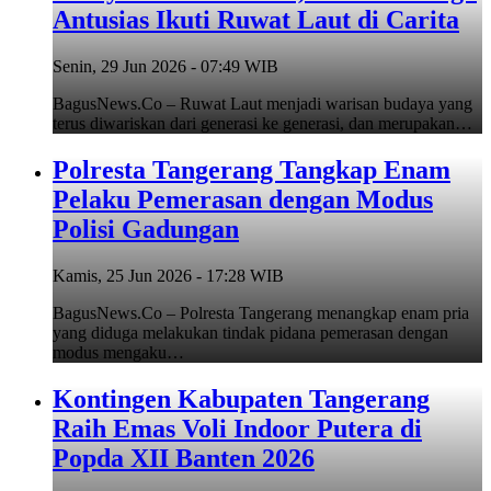
Antusias Ikuti Ruwat Laut di Carita
Senin, 29 Jun 2026 - 07:49 WIB
BagusNews.Co – Ruwat Laut menjadi warisan budaya yang
terus diwariskan dari generasi ke generasi, dan merupakan…
Polresta Tangerang Tangkap Enam
Pelaku Pemerasan dengan Modus
Polisi Gadungan
Kamis, 25 Jun 2026 - 17:28 WIB
BagusNews.Co – Polresta Tangerang menangkap enam pria
yang diduga melakukan tindak pidana pemerasan dengan
modus mengaku…
Kontingen Kabupaten Tangerang
Raih Emas Voli Indoor Putera di
Popda XII Banten 2026