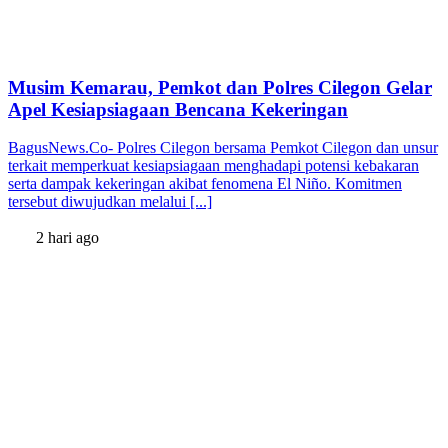
Musim Kemarau, Pemkot dan Polres Cilegon Gelar
Apel Kesiapsiagaan Bencana Kekeringan
BagusNews.Co- Polres Cilegon bersama Pemkot Cilegon dan unsur
terkait memperkuat kesiapsiagaan menghadapi potensi kebakaran
serta dampak kekeringan akibat fenomena El Niño. Komitmen
tersebut diwujudkan melalui [...]
2 hari ago