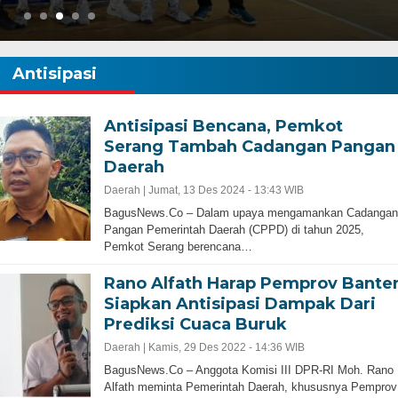
Antisipasi
Antisipasi Bencana, Pemkot
Serang Tambah Cadangan Pangan
Daerah
Gubernur Baru, Banten Harus Lebih Maj
Daerah |
Jumat, 13 Des 2024 - 13:43 WIB
Perencanaan Pembangunan Infrastruku
BagusNews.Co – Dalam upaya mengamankan Cadangan
Adalah Kunci
Pangan Pemerintah Daerah (CPPD) di tahun 2025,
Pemkot Serang berencana…
Rano Alfath Harap Pemprov Bante
Siapkan Antisipasi Dampak Dari
Prediksi Cuaca Buruk
Daerah |
Kamis, 29 Des 2022 - 14:36 WIB
BagusNews.Co – Anggota Komisi III DPR-RI Moh. Rano
Alfath meminta Pemerintah Daerah, khususnya Pemprov
bernur Progresif dan