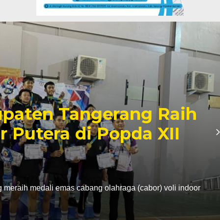
paten Tangerang Raih
r Putera di Popda XII
eraih medali emas cabang olahraga (cabor) voli indoor