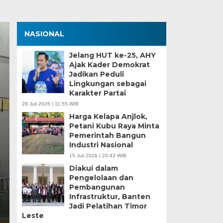
NASIONAL
Jelang HUT ke-25, AHY
Ajak Kader Demokrat
Jadikan Peduli
Lingkungan sebagai
Karakter Partai
28 Juli 2026 | 11:55 WIB
Harga Kelapa Anjlok,
Petani Kubu Raya Minta
Zona Blank Spot, SMP
Pemerintah Bangun
Industri Nasional
Serang Lakukan Pend
15 Juli 2026 | 20:43 WIB
Diakui dalam
Senin, 15 Jun 2026 - 14:09 WIB
Pengelolaan dan
Pembangunan
BagusNews.Co – Pelaksanaan Sistem Penerimaan M
Infrastruktur, Banten
di Kota Serang menghadapi tantangan…
Jadi Pelatihan Timor
Leste