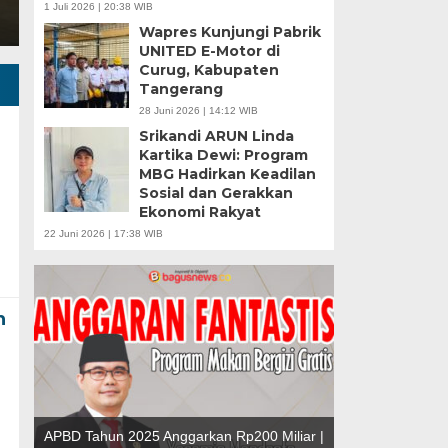
1 Juli 2026 | 20:38 WIB
Wapres Kunjungi Pabrik
UNITED E-Motor di
Curug, Kabupaten
Tangerang
28 Juni 2026 | 14:12 WIB
Srikandi ARUN Linda
Kartika Dewi: Program
MBG Hadirkan Keadilan
Sosial dan Gerakkan
u |
Ekonomi Rakyat
r
22 Juni 2026 | 17:38 WIB
n
APBD Tahun 2025 Anggarkan Rp200 Miliar |
Banten Butuh Gu