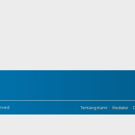
erved
Tentang Kami
Redaksi
D