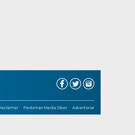
isclaimer
Pedoman Media Siber
Advertorial