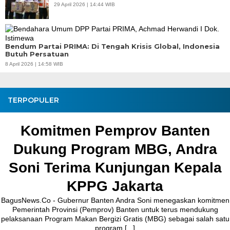
29 April 2026 | 14:44 WIB
Bendum Partai PRIMA: Di Tengah Krisis Global, Indonesia
Butuh Persatuan
8 April 2026 | 14:58 WIB
TERPOPULER
n Pemprov Banten
Pembangu
rogram MBG, Andra
Kronjo Sep
ma Kunjungan Kepala
Bupati
PPG Jakarta
ur Banten Andra Soni menegaskan komitmen
BagusNews.Co – B
 (Pemprov) Banten untuk terus mendukung
melakukan peletakan 
kan Bergizi Gratis (MBG) sebagai salah satu
Jalan Ceplak–Penja
program [...]
Agustus 2026.Pad