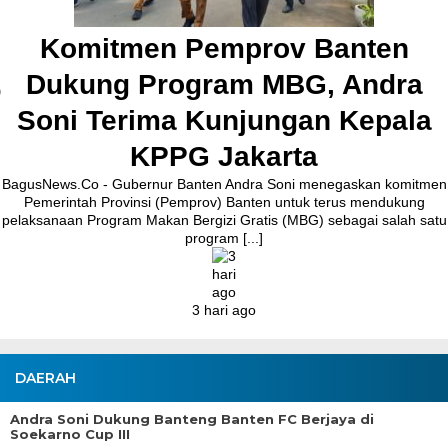
melakukan peletakan batu pertama (Groundbreaking) 
Jalan Ceplak–Penjamuran dan Jalan Penjamuran–Kr
nten
Agustus 2026.Pada acara tersebut, Bupati Maesya
ndra
epala
2 hari ago
kan komitmen
 mendukung
ai salah satu
DAERAH
Andra Soni Dukung Banteng Banten FC Berjaya di
Soekarno Cup III