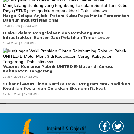
Harga Kelapa Anjlok, Petani Kubu Raya Minta Pemerintah
Bangun Industri Nasional
15 Juli 2026 | 20:43 WIB
Diakui dalam Pengelolaan dan Pembangunan
Infrastruktur, Banten Jadi Pelatihan Timor Leste
1 Juli 2026 | 20:38 WIB
Wapres Kunjungi Pabrik UNITED E-Motor di Curug,
Kabupaten Tangerang
28 Juni 2026 | 14:12 WIB
Srikandi ARUN Linda Kartika Dewi: Program MBG Hadirkan
Keadilan Sosial dan Gerakkan Ekonomi Rakyat
APBD Tahun 2025 Anggarkan Rp200 Miliar | Program Makan Bergizi
22 Juni 2026 | 17:38 WIB
Gratis Provinsi Banten