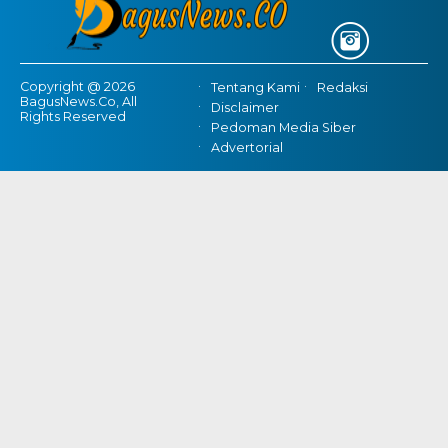
Copyright @ 2026
Tentang Kami
Redaksi
BagusNews.Co, All
Disclaimer
Rights Reserved
Pedoman Media Siber
Advertorial