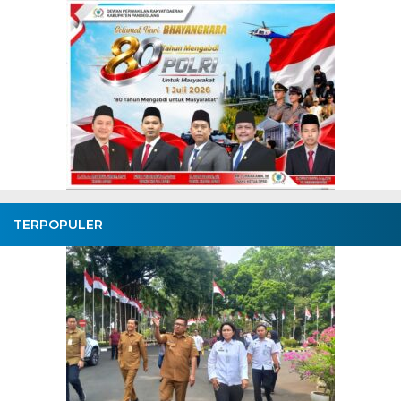
TERPOPULER
Pembangunan Jalan Cep
Kronjo Sepanjang 11 Kilo
Bupati Tangerang: Aw
Bersama
BagusNews.Co – Bupati Tangerang Moch. Maesyal