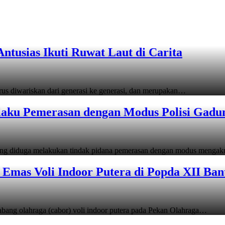
tusias Ikuti Ruwat Laut di Carita
s diwariskan dari generasi ke generasi, dan merupakan…
laku Pemerasan dengan Modus Polisi Gadu
ang diduga melakukan tindak pidana pemerasan dengan modus menga
Emas Voli Indoor Putera di Popda XII Ban
ang olahraga (cabor) voli indoor putera pada Pekan Olahraga…