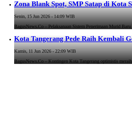
Zona Blank Spot, SMP Satap di Kota 
Senin, 15 Jun 2026 - 14:09 WIB
BagusNews.Co – Pelaksanaan Sistem Penerimaan Murid Baru
Kota Tangerang Pede Raih Kembali G
Kamis, 11 Jun 2026 - 22:09 WIB
BagusNews.Co – Kontingen Kota Tangerang optimistis meraih