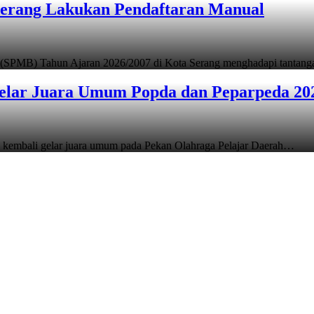
Serang Lakukan Pendaftaran Manual
 (SPMB) Tahun Ajaran 2026/2007 di Kota Serang menghadapi tantan
elar Juara Umum Popda dan Peparpeda 20
 kembali gelar juara umum pada Pekan Olahraga Pelajar Daerah…