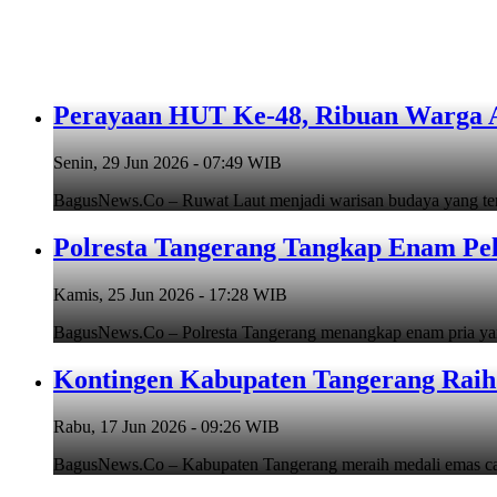
Perayaan HUT Ke-48, Ribuan Warga An
Senin, 29 Jun 2026 - 07:49 WIB
BagusNews.Co – Ruwat Laut menjadi warisan budaya yang teru
Polresta Tangerang Tangkap Enam Pe
Kamis, 25 Jun 2026 - 17:28 WIB
BagusNews.Co – Polresta Tangerang menangkap enam pria y
Kontingen Kabupaten Tangerang Raih 
Rabu, 17 Jun 2026 - 09:26 WIB
BagusNews.Co – Kabupaten Tangerang meraih medali emas cab