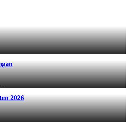
ngan
ku…
ten 2026