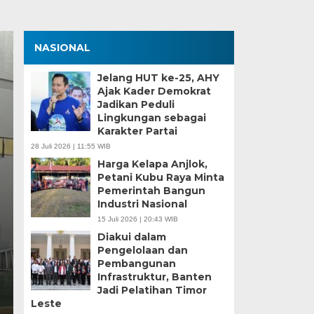
NASIONAL
Jelang HUT ke-25, AHY
Ajak Kader Demokrat
Jadikan Peduli
Lingkungan sebagai
Karakter Partai
28 Juli 2026 | 11:55 WIB
Harga Kelapa Anjlok,
Petani Kubu Raya Minta
Zona Blank Spot, SMP
Pemerintah Bangun
Industri Nasional
Serang Lakukan Pend
15 Juli 2026 | 20:43 WIB
Diakui dalam
Senin, 15 Jun 2026 - 14:09 WIB
Pengelolaan dan
Pembangunan
BagusNews.Co – Pelaksanaan Sistem Penerimaan M
Infrastruktur, Banten
di Kota Serang menghadapi tantangan…
Jadi Pelatihan Timor
Leste