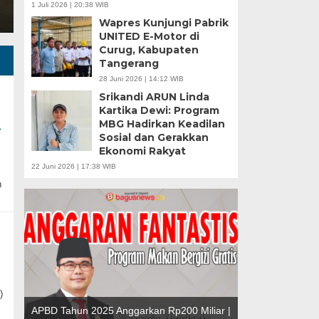
1 Juli 2026 | 20:38 WIB
Wapres Kunjungi Pabrik
UNITED E-Motor di
Curug, Kabupaten
Tangerang
28 Juni 2026 | 14:12 WIB
Srikandi ARUN Linda
Kartika Dewi: Program
MBG Hadirkan Keadilan
i
Sosial dan Gerakkan
Ekonomi Rakyat
22 Juni 2026 | 17:38 WIB
h
)
u |
r
APBD Tahun 2025 Anggarkan Rp200 Miliar |
Banten Butuh Gu