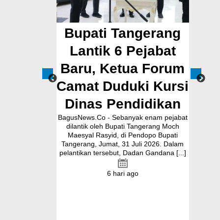
ngerang
Pembangunan
Tina
Pejabat
Jalan Ceplak–
ua Forum
Kronjo Sepanjang
ki Kursi
11 Kilometer, Bupati
B
didikan
Tangerang: Awasi
dal
yak enam pejabat
Bersama
 Tangerang Moch
Pendopo Bupati
BagusNews.Co – Bupati Tangerang Moch.
BagusN
Juli 2026. Dalam
Maesyal Rasyid, melakukan peletakan
Posyandu
dan Gandana [...]
batu pertama (Groundbreaking)
Soni men
rekonstruksi Jalan Ceplak–Penjamuran
Posyand
dan Jalan Penjamuran–Kronjo, awal
memast
go
Agustus 2026.Pada acara tersebut, Bupati
masya
Maesyal [...]
22 jam ago