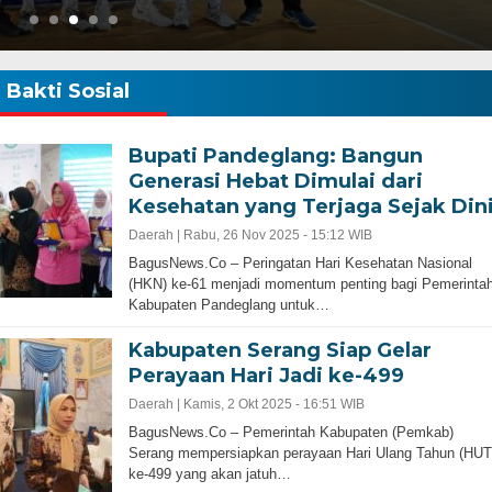
Bakti Sosial
Bupati Pandeglang: Bangun
Generasi Hebat Dimulai dari
Kesehatan yang Terjaga Sejak Din
Daerah |
Rabu, 26 Nov 2025 - 15:12 WIB
BagusNews.Co – Peringatan Hari Kesehatan Nasional
(HKN) ke-61 menjadi momentum penting bagi Pemerinta
Kabupaten Pandeglang untuk…
Kabupaten Serang Siap Gelar
Perayaan Hari Jadi ke-499
Daerah |
Kamis, 2 Okt 2025 - 16:51 WIB
BagusNews.Co – Pemerintah Kabupaten (Pemkab)
Serang mempersiapkan perayaan Hari Ulang Tahun (HUT
Gubernur Baru, Banten Harus Lebih Maj
ke-499 yang akan jatuh…
bernur Progresif dan
Perencanaan Pembangunan Infrastruku