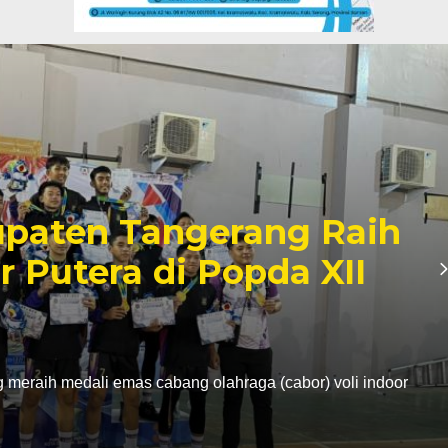
paten Tangerang Raih
r Putera di Popda XII
eraih medali emas cabang olahraga (cabor) voli indoor