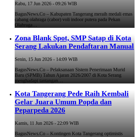
Rabu, 17 Jun 2026 - 09:26 WIB
BagusNews.Co – Kabupaten Tangerang meraih medali emas
cabang olahraga (cabor) voli indoor putera pada Pekan
Olahraga…
Zona Blank Spot, SMP Satap di Kota
Serang Lakukan Pendaftaran Manual
Senin, 15 Jun 2026 - 14:09 WIB
BagusNews.Co – Pelaksanaan Sistem Penerimaan Murid
Baru (SPMB) Tahun Ajaran 2026/2007 di Kota Serang
menghadapi tantangan…
Kota Tangerang Pede Raih Kembali
Gelar Juara Umum Popda dan
Peparpeda 2026
Kamis, 11 Jun 2026 - 22:09 WIB
BagusNews.Co – Kontingen Kota Tangerang optimistis