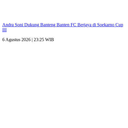
Andra Soni Dukung Banteng Banten FC Berjaya di Soekarno Cup
III
6 Agustus 2026 | 23:25 WIB