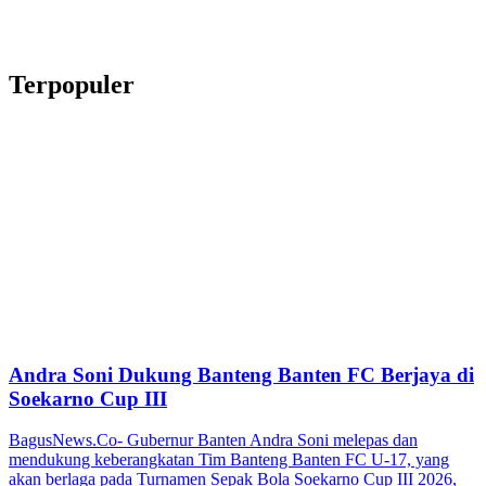
Terpopuler
Andra Soni Dukung Banteng Banten FC Berjaya di
Soekarno Cup III
BagusNews.Co- Gubernur Banten Andra Soni melepas dan
mendukung keberangkatan Tim Banteng Banten FC U-17, yang
akan berlaga pada Turnamen Sepak Bola Soekarno Cup III 2026,