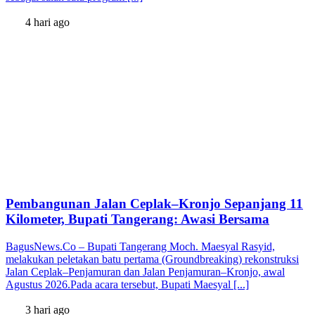
4 hari ago
Pembangunan Jalan Ceplak–Kronjo Sepanjang 11
Kilometer, Bupati Tangerang: Awasi Bersama
BagusNews.Co – Bupati Tangerang Moch. Maesyal Rasyid,
melakukan peletakan batu pertama (Groundbreaking) rekonstruksi
Jalan Ceplak–Penjamuran dan Jalan Penjamuran–Kronjo, awal
Agustus 2026.Pada acara tersebut, Bupati Maesyal [...]
3 hari ago