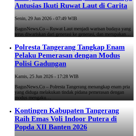
Antusias Ikuti Ruwat Laut di Carita
Senin, 29 Jun 2026 - 07:49 WIB
BagusNews.Co – Ruwat Laut menjadi warisan budaya yang
terus diwariskan dari generasi ke generasi, dan merupakan…
Polresta Tangerang Tangkap Enam
Pelaku Pemerasan dengan Modus
Polisi Gadungan
Kamis, 25 Jun 2026 - 17:28 WIB
BagusNews.Co – Polresta Tangerang menangkap enam pria
yang diduga melakukan tindak pidana pemerasan dengan
modus mengaku…
Kontingen Kabupaten Tangerang
Raih Emas Voli Indoor Putera di
Popda XII Banten 2026