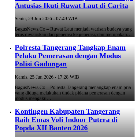
Antusias Ikuti Ruwat Laut di Carita
Senin, 29 Jun 2026 - 07:49 WIB
BagusNews.Co – Ruwat Laut menjadi warisan budaya yang
terus diwariskan dari generasi ke generasi, dan merupakan…
Polresta Tangerang Tangkap Enam
Pelaku Pemerasan dengan Modus
Polisi Gadungan
Kamis, 25 Jun 2026 - 17:28 WIB
BagusNews.Co – Polresta Tangerang menangkap enam pria
yang diduga melakukan tindak pidana pemerasan dengan
modus mengaku…
Kontingen Kabupaten Tangerang
Raih Emas Voli Indoor Putera di
Popda XII Banten 2026