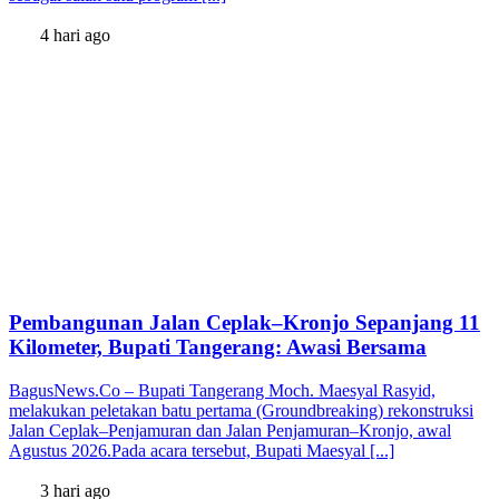
4 hari ago
Pembangunan Jalan Ceplak–Kronjo Sepanjang 11
Kilometer, Bupati Tangerang: Awasi Bersama
BagusNews.Co – Bupati Tangerang Moch. Maesyal Rasyid,
melakukan peletakan batu pertama (Groundbreaking) rekonstruksi
Jalan Ceplak–Penjamuran dan Jalan Penjamuran–Kronjo, awal
Agustus 2026.Pada acara tersebut, Bupati Maesyal [...]
3 hari ago