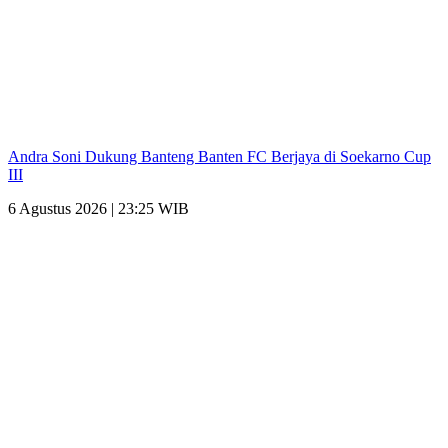
Andra Soni Dukung Banteng Banten FC Berjaya di Soekarno Cup
III
6 Agustus 2026 | 23:25 WIB