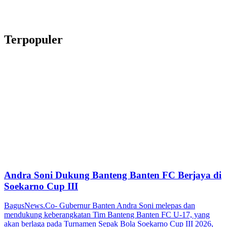
Terpopuler
Andra Soni Dukung Banteng Banten FC Berjaya di
Soekarno Cup III
BagusNews.Co- Gubernur Banten Andra Soni melepas dan
mendukung keberangkatan Tim Banteng Banten FC U-17, yang
akan berlaga pada Turnamen Sepak Bola Soekarno Cup III 2026,