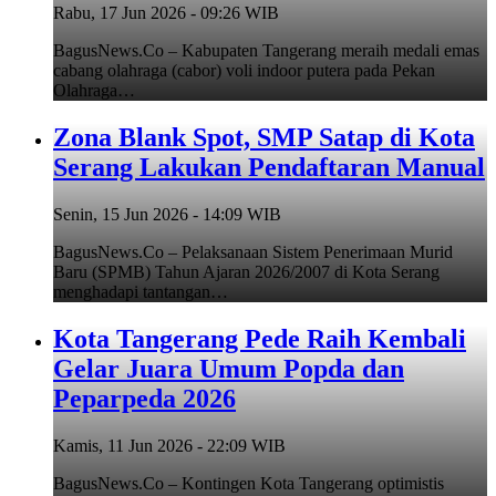
Rabu, 17 Jun 2026 - 09:26 WIB
BagusNews.Co – Kabupaten Tangerang meraih medali emas
cabang olahraga (cabor) voli indoor putera pada Pekan
Olahraga…
Zona Blank Spot, SMP Satap di Kota
Serang Lakukan Pendaftaran Manual
Senin, 15 Jun 2026 - 14:09 WIB
BagusNews.Co – Pelaksanaan Sistem Penerimaan Murid
Baru (SPMB) Tahun Ajaran 2026/2007 di Kota Serang
menghadapi tantangan…
Kota Tangerang Pede Raih Kembali
Gelar Juara Umum Popda dan
Peparpeda 2026
Kamis, 11 Jun 2026 - 22:09 WIB
BagusNews.Co – Kontingen Kota Tangerang optimistis