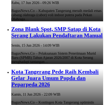
Rabu, 17 Jun 2026 - 09:26 WIB
BagusNews.Co – Kabupaten Tangerang meraih medali emas
cabang olahraga (cabor) voli indoor putera pada Pekan
Olahraga…
Zona Blank Spot, SMP Satap di Kota
Serang Lakukan Pendaftaran Manual
Senin, 15 Jun 2026 - 14:09 WIB
BagusNews.Co – Pelaksanaan Sistem Penerimaan Murid
Baru (SPMB) Tahun Ajaran 2026/2007 di Kota Serang
menghadapi tantangan…
Kota Tangerang Pede Raih Kembali
Gelar Juara Umum Popda dan
Peparpeda 2026
Kamis, 11 Jun 2026 - 22:09 WIB
BagusNews.Co – Kontingen Kota Tangerang optimistis