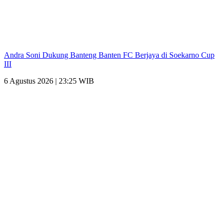
Andra Soni Dukung Banteng Banten FC Berjaya di Soekarno Cup
III
6 Agustus 2026 | 23:25 WIB