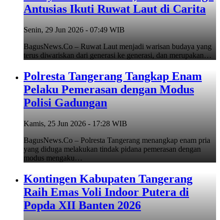
Antusias Ikuti Ruwat Laut di Carita
Senin, 29 Jun 2026 - 07:49 WIB
BagusNews.Co – Ruwat Laut menjadi warisan budaya yang
terus diwariskan dari generasi ke generasi, dan merupakan…
Polresta Tangerang Tangkap Enam
Pelaku Pemerasan dengan Modus
Polisi Gadungan
Kamis, 25 Jun 2026 - 17:28 WIB
BagusNews.Co – Polresta Tangerang menangkap enam pria
yang diduga melakukan tindak pidana pemerasan dengan
modus mengaku…
Kontingen Kabupaten Tangerang
Raih Emas Voli Indoor Putera di
Popda XII Banten 2026