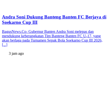
Andra Soni Dukung Banteng Banten FC Berjaya di
Soekarno Cup III
BagusNews.Co- Gubernur Banten Andra Soni melepas dan
mendukung keberangkatan Tim Banteng Banten FC U-17, yang
akan berlaga pada Turnamen Sepak Bola Soekarno Cup III 2026,
[...]
3 jam ago