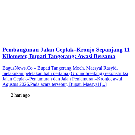
Pembangunan Jalan Ceplak–Kronjo Sepanjang 11
Kilometer, Bupati Tangerang: Awasi Bersama
BagusNews.Co – Bupati Tangerang Moch. Maesyal Rasyid,
melakukan peletakan batu pertama (Groundbreaking) rekonstruksi
Jalan Ceplak–Penjamuran dan Jalan Penjamuran–Kronjo, awal
Agustus 2026.Pada acara tersebut, Bupati Maesyal [...]
2 hari ago