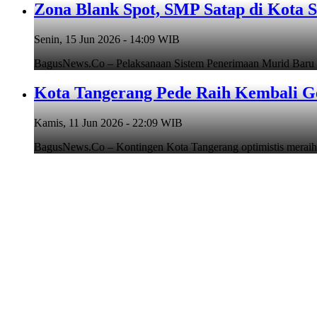
Zona Blank Spot, SMP Satap di Kota 
Senin, 15 Jun 2026 - 14:09 WIB
BagusNews.Co – Pelaksanaan Sistem Penerimaan Murid Baru
Kota Tangerang Pede Raih Kembali G
Kamis, 11 Jun 2026 - 22:09 WIB
BagusNews.Co – Kontingen Kota Tangerang optimistis meraih