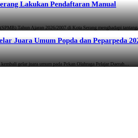
Serang Lakukan Pendaftaran Manual
 (SPMB) Tahun Ajaran 2026/2007 di Kota Serang menghadapi tantan
elar Juara Umum Popda dan Peparpeda 20
 kembali gelar juara umum pada Pekan Olahraga Pelajar Daerah…