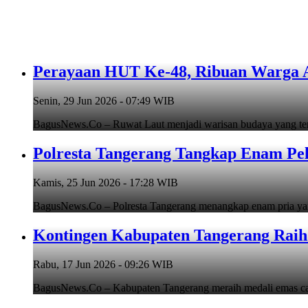
Perayaan HUT Ke-48, Ribuan Warga An
Senin, 29 Jun 2026 - 07:49 WIB
BagusNews.Co – Ruwat Laut menjadi warisan budaya yang teru
Polresta Tangerang Tangkap Enam Pe
Kamis, 25 Jun 2026 - 17:28 WIB
BagusNews.Co – Polresta Tangerang menangkap enam pria y
Kontingen Kabupaten Tangerang Raih 
Rabu, 17 Jun 2026 - 09:26 WIB
BagusNews.Co – Kabupaten Tangerang meraih medali emas cab