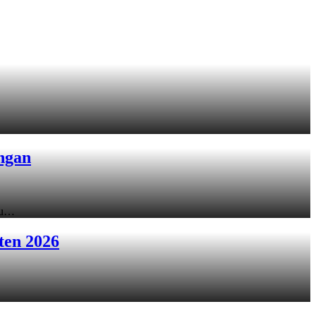
ngan
ku…
ten 2026