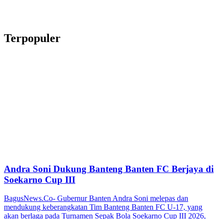
Terpopuler
Andra Soni Dukung Banteng Banten FC Berjaya di
Soekarno Cup III
BagusNews.Co- Gubernur Banten Andra Soni melepas dan
mendukung keberangkatan Tim Banteng Banten FC U-17, yang
akan berlaga pada Turnamen Sepak Bola Soekarno Cup III 2026,