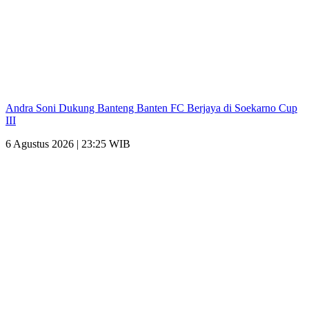
Andra Soni Dukung Banteng Banten FC Berjaya di Soekarno Cup
III
6 Agustus 2026 | 23:25 WIB