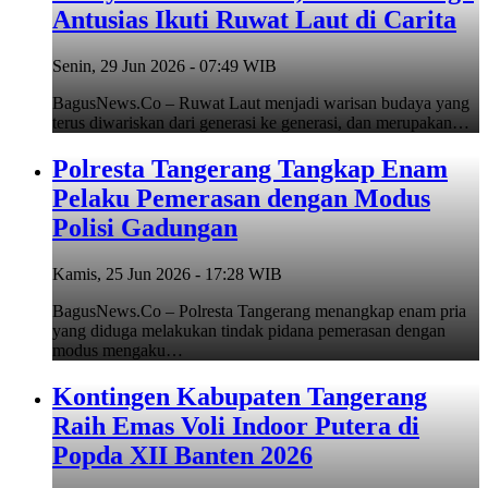
Antusias Ikuti Ruwat Laut di Carita
Senin, 29 Jun 2026 - 07:49 WIB
BagusNews.Co – Ruwat Laut menjadi warisan budaya yang
terus diwariskan dari generasi ke generasi, dan merupakan…
Polresta Tangerang Tangkap Enam
Pelaku Pemerasan dengan Modus
Polisi Gadungan
Kamis, 25 Jun 2026 - 17:28 WIB
BagusNews.Co – Polresta Tangerang menangkap enam pria
yang diduga melakukan tindak pidana pemerasan dengan
modus mengaku…
Kontingen Kabupaten Tangerang
Raih Emas Voli Indoor Putera di
Popda XII Banten 2026