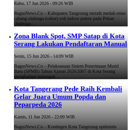
Rabu, 17 Jun 2026 - 09:26 WIB
BagusNews.Co – Kabupaten Tangerang meraih medali emas
cabang olahraga (cabor) voli indoor putera pada Pekan
Olahraga…
Zona Blank Spot, SMP Satap di Kota
Serang Lakukan Pendaftaran Manual
Senin, 15 Jun 2026 - 14:09 WIB
BagusNews.Co – Pelaksanaan Sistem Penerimaan Murid
Baru (SPMB) Tahun Ajaran 2026/2007 di Kota Serang
menghadapi tantangan…
Kota Tangerang Pede Raih Kembali
Gelar Juara Umum Popda dan
Peparpeda 2026
Kamis, 11 Jun 2026 - 22:09 WIB
BagusNews.Co – Kontingen Kota Tangerang optimistis