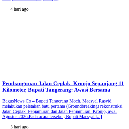
4 hari ago
Pembangunan Jalan Ceplak–Kronjo Sepanjang 11
Kilometer, Bupati Tangerang: Awasi Bersama
BagusNews.Co – Bupati Tangerang Moch. Maesyal Rasyid,
melakukan peletakan batu pertama (Groundbreaking) rekonstruksi
Jalan Ceplak–Penjamuran dan Jalan Penjamuran–Kronjo, awal
Agustus 2026.Pada acara tersebut, Bupati Maesyal [...]
3 hari ago