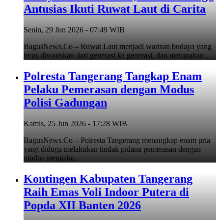
Antusias Ikuti Ruwat Laut di Carita
Senin, 29 Jun 2026 - 07:49 WIB
BagusNews.Co – Ruwat Laut menjadi warisan budaya yang
terus diwariskan dari generasi ke generasi, dan merupakan…
Polresta Tangerang Tangkap Enam
Pelaku Pemerasan dengan Modus
Polisi Gadungan
Kamis, 25 Jun 2026 - 17:28 WIB
BagusNews.Co – Polresta Tangerang menangkap enam pria
yang diduga melakukan tindak pidana pemerasan dengan
modus mengaku…
Kontingen Kabupaten Tangerang
Raih Emas Voli Indoor Putera di
Popda XII Banten 2026