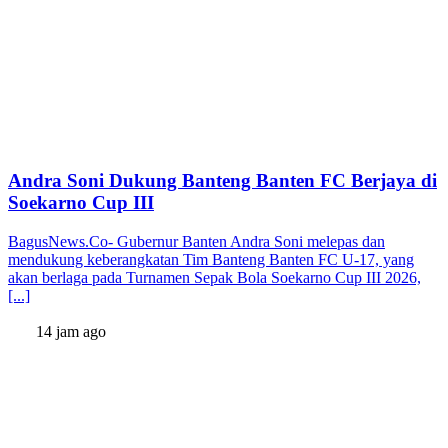
Andra Soni Dukung Banteng Banten FC Berjaya di
Soekarno Cup III
BagusNews.Co- Gubernur Banten Andra Soni melepas dan
mendukung keberangkatan Tim Banteng Banten FC U-17, yang
akan berlaga pada Turnamen Sepak Bola Soekarno Cup III 2026,
[...]
14 jam ago