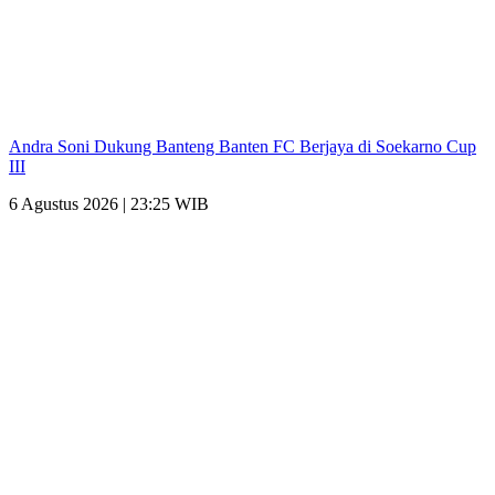
Andra Soni Dukung Banteng Banten FC Berjaya di Soekarno Cup
III
6 Agustus 2026 | 23:25 WIB