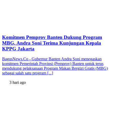
Komitmen Pemprov Banten Dukung Program
MBG, Andra Soni Terima Kunjungan Kepala
KPPG Jakarta
BagusNews.Co - Gubernur Banten Andra Soni menegaskan
komitmen Pemerintah Provinsi (Pemprov) Banten untuk terus
mendukung pelaksanaan Program Makan Bergizi Gratis (MBG)
sebagai salah satu program [...]
3 hari ago