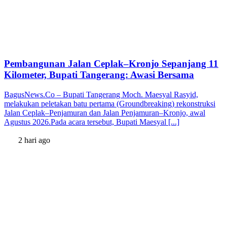
Pembangunan Jalan Ceplak–Kronjo Sepanjang 11
Kilometer, Bupati Tangerang: Awasi Bersama
BagusNews.Co – Bupati Tangerang Moch. Maesyal Rasyid,
melakukan peletakan batu pertama (Groundbreaking) rekonstruksi
Jalan Ceplak–Penjamuran dan Jalan Penjamuran–Kronjo, awal
Agustus 2026.Pada acara tersebut, Bupati Maesyal [...]
2 hari ago