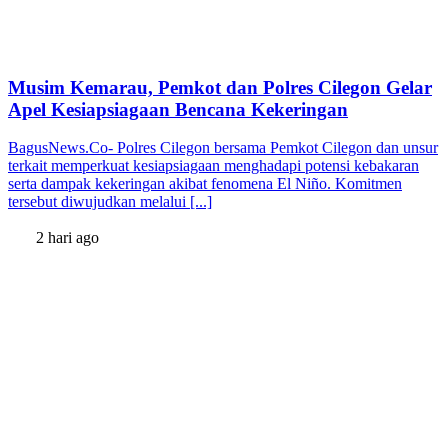
Musim Kemarau, Pemkot dan Polres Cilegon Gelar
Apel Kesiapsiagaan Bencana Kekeringan
BagusNews.Co- Polres Cilegon bersama Pemkot Cilegon dan unsur
terkait memperkuat kesiapsiagaan menghadapi potensi kebakaran
serta dampak kekeringan akibat fenomena El Niño. Komitmen
tersebut diwujudkan melalui [...]
2 hari ago