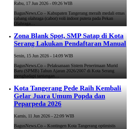
Rabu, 17 Jun 2026 - 09:26 WIB
BagusNews.Co – Kabupaten Tangerang meraih medali emas
cabang olahraga (cabor) voli indoor putera pada Pekan
Olahraga…
Zona Blank Spot, SMP Satap di Kota
Serang Lakukan Pendaftaran Manual
Senin, 15 Jun 2026 - 14:09 WIB
BagusNews.Co – Pelaksanaan Sistem Penerimaan Murid
Baru (SPMB) Tahun Ajaran 2026/2007 di Kota Serang
menghadapi tantangan…
Kota Tangerang Pede Raih Kembali
Gelar Juara Umum Popda dan
Peparpeda 2026
Kamis, 11 Jun 2026 - 22:09 WIB
BagusNews.Co – Kontingen Kota Tangerang optimistis