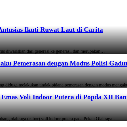
tusias Ikuti Ruwat Laut di Carita
s diwariskan dari generasi ke generasi, dan merupakan…
laku Pemerasan dengan Modus Polisi Gadu
ang diduga melakukan tindak pidana pemerasan dengan modus menga
Emas Voli Indoor Putera di Popda XII Ban
ang olahraga (cabor) voli indoor putera pada Pekan Olahraga…