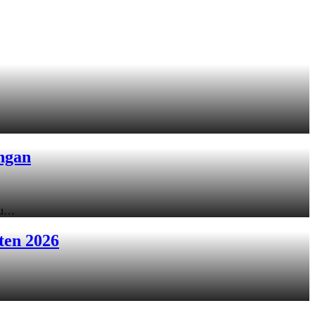
ngan
ku…
ten 2026