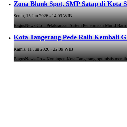
Zona Blank Spot, SMP Satap di Kota 
Senin, 15 Jun 2026 - 14:09 WIB
BagusNews.Co – Pelaksanaan Sistem Penerimaan Murid Baru
Kota Tangerang Pede Raih Kembali G
Kamis, 11 Jun 2026 - 22:09 WIB
BagusNews.Co – Kontingen Kota Tangerang optimistis meraih