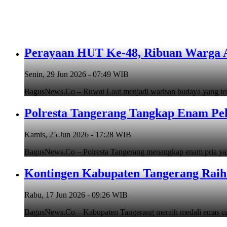
Perayaan HUT Ke-48, Ribuan Warga An
Senin, 29 Jun 2026 - 07:49 WIB
BagusNews.Co – Ruwat Laut menjadi warisan budaya yang teru
Polresta Tangerang Tangkap Enam Pe
Kamis, 25 Jun 2026 - 17:28 WIB
BagusNews.Co – Polresta Tangerang menangkap enam pria y
Kontingen Kabupaten Tangerang Raih 
Rabu, 17 Jun 2026 - 09:26 WIB
BagusNews.Co – Kabupaten Tangerang meraih medali emas cab