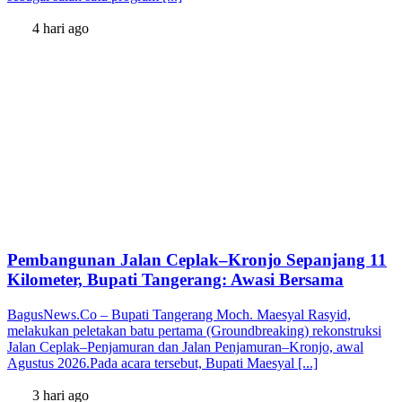
4 hari ago
Pembangunan Jalan Ceplak–Kronjo Sepanjang 11
Kilometer, Bupati Tangerang: Awasi Bersama
BagusNews.Co – Bupati Tangerang Moch. Maesyal Rasyid,
melakukan peletakan batu pertama (Groundbreaking) rekonstruksi
Jalan Ceplak–Penjamuran dan Jalan Penjamuran–Kronjo, awal
Agustus 2026.Pada acara tersebut, Bupati Maesyal [...]
3 hari ago