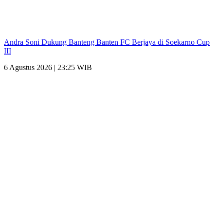
Andra Soni Dukung Banteng Banten FC Berjaya di Soekarno Cup
III
6 Agustus 2026 | 23:25 WIB