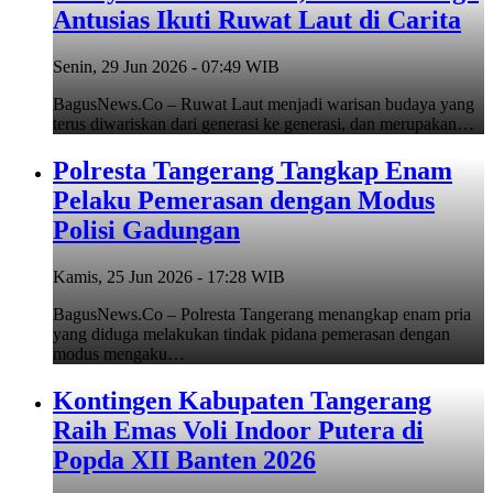
Antusias Ikuti Ruwat Laut di Carita
Senin, 29 Jun 2026 - 07:49 WIB
BagusNews.Co – Ruwat Laut menjadi warisan budaya yang
terus diwariskan dari generasi ke generasi, dan merupakan…
Polresta Tangerang Tangkap Enam
Pelaku Pemerasan dengan Modus
Polisi Gadungan
Kamis, 25 Jun 2026 - 17:28 WIB
BagusNews.Co – Polresta Tangerang menangkap enam pria
yang diduga melakukan tindak pidana pemerasan dengan
modus mengaku…
Kontingen Kabupaten Tangerang
Raih Emas Voli Indoor Putera di
Popda XII Banten 2026