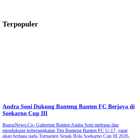
Terpopuler
Andra Soni Dukung Banteng Banten FC Berjaya di
Soekarno Cup III
BagusNews.Co- Gubernur Banten Andra Soni melepas dan
mendukung keberangkatan Tim Banteng Banten FC U-17, yang
akan berlaga pada Turnamen Sepak Bola Soekarno Cup III 2026,