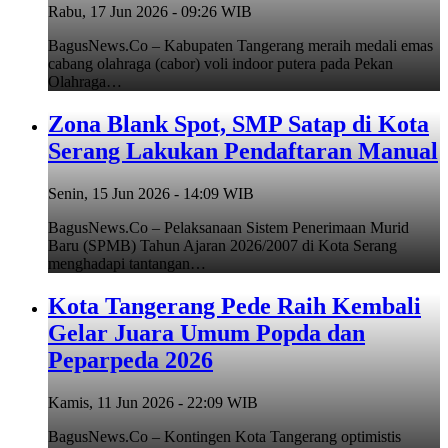
Rabu, 17 Jun 2026 - 09:26 WIB
BagusNews.Co – Kabupaten Tangerang meraih medali emas
cabang olahraga (cabor) voli indoor putera pada Pekan
Olahraga…
Zona Blank Spot, SMP Satap di Kota
Serang Lakukan Pendaftaran Manual
Senin, 15 Jun 2026 - 14:09 WIB
BagusNews.Co – Pelaksanaan Sistem Penerimaan Murid
Baru (SPMB) Tahun Ajaran 2026/2007 di Kota Serang
menghadapi tantangan…
Kota Tangerang Pede Raih Kembali
Gelar Juara Umum Popda dan
Peparpeda 2026
Kamis, 11 Jun 2026 - 22:09 WIB
BagusNews.Co – Kontingen Kota Tangerang optimistis