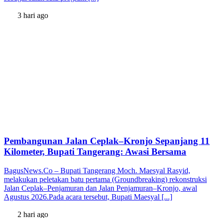
3 hari ago
Pembangunan Jalan Ceplak–Kronjo Sepanjang 11
Kilometer, Bupati Tangerang: Awasi Bersama
BagusNews.Co – Bupati Tangerang Moch. Maesyal Rasyid,
melakukan peletakan batu pertama (Groundbreaking) rekonstruksi
Jalan Ceplak–Penjamuran dan Jalan Penjamuran–Kronjo, awal
Agustus 2026.Pada acara tersebut, Bupati Maesyal [...]
2 hari ago