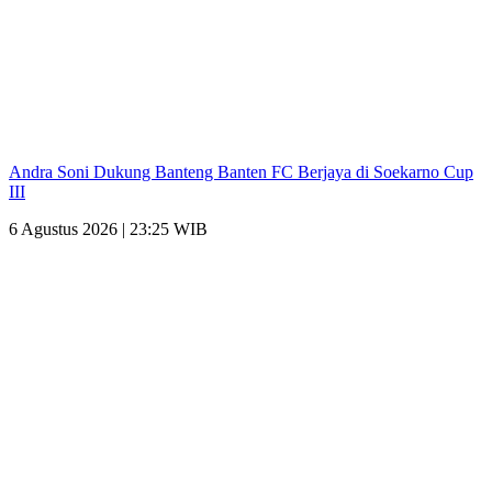
Andra Soni Dukung Banteng Banten FC Berjaya di Soekarno Cup
III
6 Agustus 2026 | 23:25 WIB