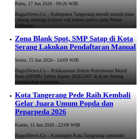
Rabu, 17 Jun 2026 - 09:26 WIB
BagusNews.Co – Kabupaten Tangerang meraih medali emas
cabang olahraga (cabor) voli indoor putera pada Pekan
Olahraga…
Zona Blank Spot, SMP Satap di Kota
Serang Lakukan Pendaftaran Manual
Senin, 15 Jun 2026 - 14:09 WIB
BagusNews.Co – Pelaksanaan Sistem Penerimaan Murid
Baru (SPMB) Tahun Ajaran 2026/2007 di Kota Serang
menghadapi tantangan…
Kota Tangerang Pede Raih Kembali
Gelar Juara Umum Popda dan
Peparpeda 2026
Kamis, 11 Jun 2026 - 22:09 WIB
BagusNews.Co – Kontingen Kota Tangerang optimistis