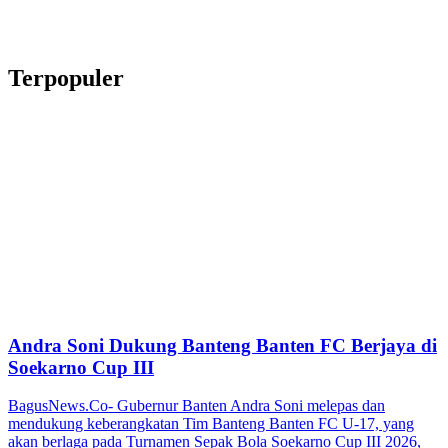
Terpopuler
Andra Soni Dukung Banteng Banten FC Berjaya di
Soekarno Cup III
BagusNews.Co- Gubernur Banten Andra Soni melepas dan
mendukung keberangkatan Tim Banteng Banten FC U-17, yang
akan berlaga pada Turnamen Sepak Bola Soekarno Cup III 2026,