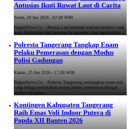
Antusias Ikuti Ruwat Laut di Carita
Senin, 29 Jun 2026 - 07:49 WIB
BagusNews.Co – Ruwat Laut menjadi warisan budaya yang
terus diwariskan dari generasi ke generasi, dan merupakan…
Polresta Tangerang Tangkap Enam
Pelaku Pemerasan dengan Modus
Polisi Gadungan
Kamis, 25 Jun 2026 - 17:28 WIB
BagusNews.Co – Polresta Tangerang menangkap enam pria
yang diduga melakukan tindak pidana pemerasan dengan
modus mengaku…
Kontingen Kabupaten Tangerang
Raih Emas Voli Indoor Putera di
Popda XII Banten 2026