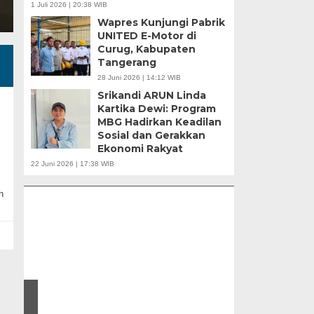
1 Juli 2026 | 20:38 WIB
Wapres Kunjungi Pabrik
UNITED E-Motor di
Curug, Kabupaten
Tangerang
28 Juni 2026 | 14:12 WIB
Srikandi ARUN Linda
Kartika Dewi: Program
MBG Hadirkan Keadilan
Sosial dan Gerakkan
Ekonomi Rakyat
APBD Tahun 2025 Anggarkan Rp200 Miliar |
22 Juni 2026 | 17:38 WIB
Program Makan Bergizi Gratis Provinsi Banten
h
u |
r
Banten Butuh Gu