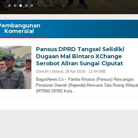
Pembangunan
Komersial
Pansus DPRD Tangsel Selidiki
Dugaan Mal Bintaro XChange
Serobot Aliran Sungai Ciputat
Daerah |
Selasa, 28 Apr 2026 - 12:44 WIB
BagusNews.Co – Panitia Khusus (Pansus) Rancangan
Peraturan Daerah (Raperda) Rencana Tata Ruang Wilaya
(RTRW) DPRD Kota…
Gubernur Baru, Banten Harus Lebih Maj
bernur Progresif dan
Perencanaan Pembangunan Infrastruku