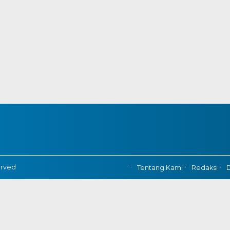
erved
Tentang Kami
Redaksi
D