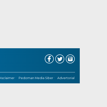
isclaimer
Pedoman Media Siber
Advertorial