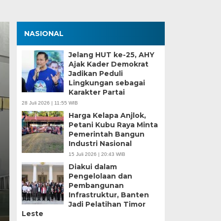
NASIONAL
Jelang HUT ke-25, AHY
Ajak Kader Demokrat
Jadikan Peduli
Lingkungan sebagai
Karakter Partai
28 Juli 2026 | 11:55 WIB
Harga Kelapa Anjlok,
Petani Kubu Raya Minta
Zona Blank Spot, SMP
Pemerintah Bangun
Industri Nasional
Serang Lakukan Pend
15 Juli 2026 | 20:43 WIB
Diakui dalam
Senin, 15 Jun 2026 - 14:09 WIB
Pengelolaan dan
Pembangunan
BagusNews.Co – Pelaksanaan Sistem Penerimaan M
Infrastruktur, Banten
di Kota Serang menghadapi tantangan…
Jadi Pelatihan Timor
Leste