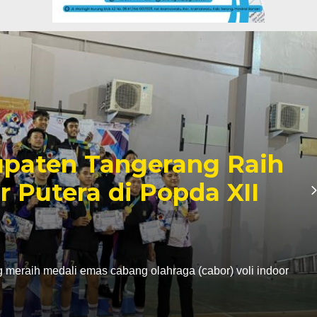
paten Tangerang Raih
r Putera di Popda XII
eraih medali emas cabang olahraga (cabor) voli indoor