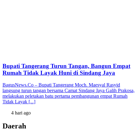
Bupati Tangerang Turun Tangan, Bangun Empat
Rumah Tidak Layak Huni di Sindang Jaya
BagusNews.Co – Bupati Tangerang Moch. Maesyal Rasyid
langsung turun tangan bersama Camat Sindang Jaya Galih Prakosa,
melakukan peletakan batu pertama pembangunan empat Rumah
Tidak Layak [...]
4 hari ago
Daerah