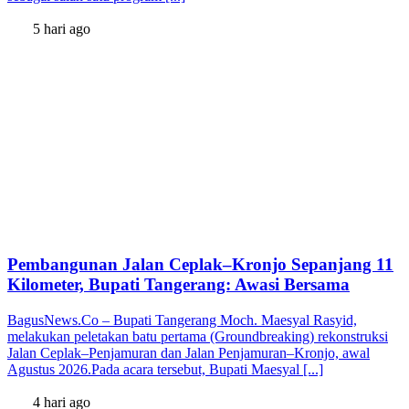
5 hari ago
Pembangunan Jalan Ceplak–Kronjo Sepanjang 11
Kilometer, Bupati Tangerang: Awasi Bersama
BagusNews.Co – Bupati Tangerang Moch. Maesyal Rasyid,
melakukan peletakan batu pertama (Groundbreaking) rekonstruksi
Jalan Ceplak–Penjamuran dan Jalan Penjamuran–Kronjo, awal
Agustus 2026.Pada acara tersebut, Bupati Maesyal [...]
4 hari ago