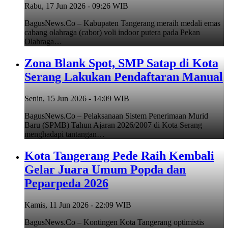
Rabu, 17 Jun 2026 - 09:26 WIB
BagusNews.Co – Kabupaten Tangerang meraih medali emas
cabang olahraga (cabor) voli indoor putera pada Pekan
Olahraga…
Zona Blank Spot, SMP Satap di Kota
Serang Lakukan Pendaftaran Manual
Senin, 15 Jun 2026 - 14:09 WIB
BagusNews.Co – Pelaksanaan Sistem Penerimaan Murid
Baru (SPMB) Tahun Ajaran 2026/2007 di Kota Serang
menghadapi tantangan…
Kota Tangerang Pede Raih Kembali
Gelar Juara Umum Popda dan
Peparpeda 2026
Kamis, 11 Jun 2026 - 22:09 WIB
BagusNews.Co – Kontingen Kota Tangerang optimistis