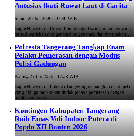
Antusias Ikuti Ruwat Laut di Carita
Senin, 29 Jun 2026 - 07:49 WIB
BagusNews.Co – Ruwat Laut menjadi warisan budaya yang
terus diwariskan dari generasi ke generasi, dan merupakan…
Polresta Tangerang Tangkap Enam
Pelaku Pemerasan dengan Modus
Polisi Gadungan
Kamis, 25 Jun 2026 - 17:28 WIB
BagusNews.Co – Polresta Tangerang menangkap enam pria
yang diduga melakukan tindak pidana pemerasan dengan
modus mengaku…
Kontingen Kabupaten Tangerang
Raih Emas Voli Indoor Putera di
Popda XII Banten 2026