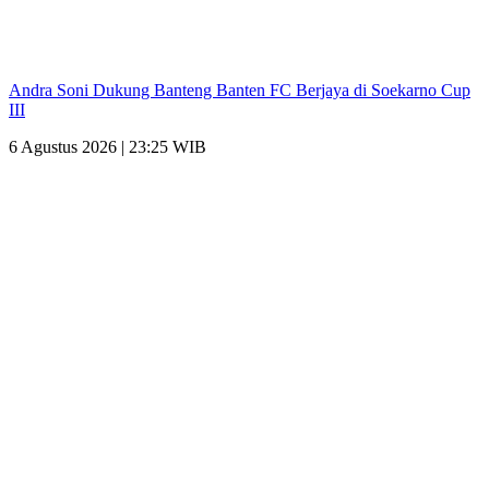
Andra Soni Dukung Banteng Banten FC Berjaya di Soekarno Cup
III
6 Agustus 2026 | 23:25 WIB