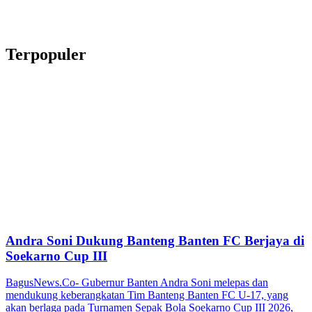
Terpopuler
Andra Soni Dukung Banteng Banten FC Berjaya di
Soekarno Cup III
BagusNews.Co- Gubernur Banten Andra Soni melepas dan
mendukung keberangkatan Tim Banteng Banten FC U-17, yang
akan berlaga pada Turnamen Sepak Bola Soekarno Cup III 2026,